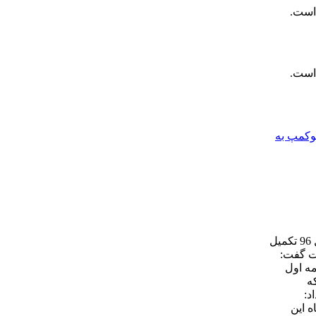
 است.
 است.
وکمپ به
خان‌کرمی گفت: محصولات رنو همواره از استقبال خوبی برخوردار است به طوری که رنو اچ 30 کراس، تمام ظرفیت فروش آن تا پایان سال 96 تکمیل
کت گفت:
ه‌ایم از نیمه اول
ه
د:
اسفندماه این