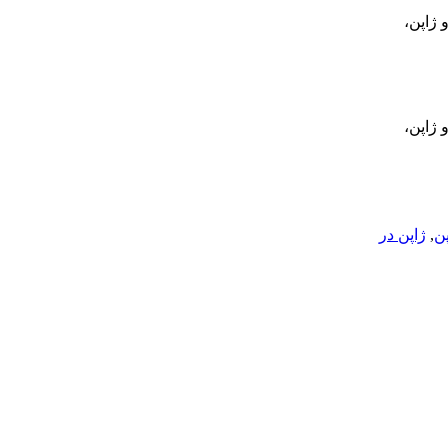
 ژاپن،
 ژاپن،
پن
,
ژاپن در