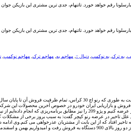
ه بارسلونا رقم خواهد خورد. تاتنهام، جدی ترین مشتری این بازیکن جوان
ه بارسلونا رقم خواهد خورد. تاتنهام، جدی ترین مشتری این بازیکن جوان
پ
,
به ترک
,
به نوکمپ
,
دنبال ::
,
مهاجم به
,
مهاجم ترک
,
مهاجم نوکمپ
,
ن
رت گرفت.معاون فروش و بازاریابی ایران خودرو در خصوص آخرین محصولات این شر
امیدواریم پژو 2008 که محصول سال 2013 است را در دی‌ ماه به بازار عرضه کنیم و پژو 209 را نیز مطابق برنامه‌ریزی که انجام داد
لل تاخیر در عرضه رنو کپچر گفت: به سبب بروز برخی از مشکلات ک
تاخیر افتاد که از این بابت از مشتریان عذرخواهی می کنم.وی ادامه دا
استقبال از این خودرو ما را غافلگیر کرد به طوری که در عرض کمتر از دو روز بالای 900 دستگاه به فروش رفت و امیدواریم بهمن و 