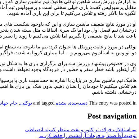
به گزارش ورزش سه، شاهین توکلی هافبک تیم ماشین سازی که در بازی 
مقابل پرسپولیس گفت: بازی خیلی سختی است و پرسپولیس تیم آماده ای
انگیزه ما بالاتر رفته و تلاش می‌کنیم تا برای این بازی آماده شویم.
او در مورد نتایج ضعیف ماشین سازی و این که باوجود شکست های متوالی پ
درخشان نیم فصل اول بود اما یک سری اتفاقات مثل بسته شدن پنجره 
باعث شد تا نتایج ضعیفی را بگیریم اما تلاش می‌کنیم تا روند را تغییر د
توکلی در مورد رعایت پروتکل ها عنوان کرد: تیم ما باتوجه به سطح امکا
دو اتوبوس به استادیوم می‌رویم و… اما بیماری کرونا به شدت فراگیر
وی در خصوص پیشنهاد ورزش سه برای برگزاری بازی ها به شکل تورنم
اگر اینطور باشد خطر سفر و حضور در فرودگاه وجود نخواهد داشت و ابت
هافبک تیم ماشین سازی در پایان با اشاره به حساسیت بازی با پرسپو
هم تلاش میکنیم تا خودمان را نشان دهیم. بدون شک این بازی ها اهمی
درخشانی داشته باشم.
This entry was posted in
دسته‌بندی نشده
and tagged
توکلی
,
جام جهان
Post navigation
←
استقلال، فولاد، تراکتور و نفت منتظر کمیته انضباطی
توصیه آقا صمد به فرهاد؛ آرامشت را حفظ کن
→