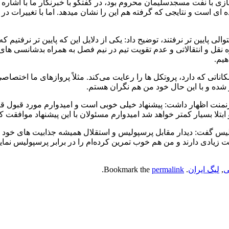
با نفت مسجدسلیمان محروم بود، در گفتگو با خبرنگار ما با اشاره به
 است و نتایجی که گرفته هم این را نشان میدهد. اما با تغییرات در 
ایین تر نرفتند، توضیح داد: یکی از دلایل این که پایین تر نرفتیم که 
نقل و انتقالاتی و عدم تقویت تیم در نیم فصل به همراه بدشانسی ها
هیم.
ناتی که دارد، پروتکل ها را رعایت می‌کند. مثلاً پروازهای ما اختصاصی
 شده و با این حال خود من هم نگران هستم.
نت اظهار داشت: پیشنهاد خیلی خوبی است و امیدوارم مورد قبول قرا
لا بسیار کمتر خواهد شد امیدوارم مسئولان با این پیشنهاد موافقت کن
لیس گفت: دیدار مقابل پرسپولیس و استقلال همیشه جذابیت های خود را
ت زیادی دارند و من هم خوب تمرین کرده‌ام را در برابر پرسپولیس نما
ی
,
لیگ ایران
. Bookmark the
permalink
.