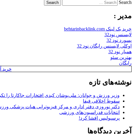
Search
مدیر :
خرید بک لینک behtarinbacklink.com
لایسنس نود32
پسورد نود 32
اوکلی لایسنس رایگان نود 32
همیار نود 32
بهترین سئو
رایگان
خرید آن
نوشته‌های تازه
وزیر ورزش و جوانان: ملی‌پوشان کبدی افتخارات جاکارتا را تکرا
سقوطِ اخلاقی فیفا
دکتر نوروزی دفتر اداری و مرکز فیزیوتراپی هیات پزشکی ورزشی
انتخابات فدراسیون‌های ورزشی
پرسپولیس افشا کرد!
آخرین دیدگاه‌ها