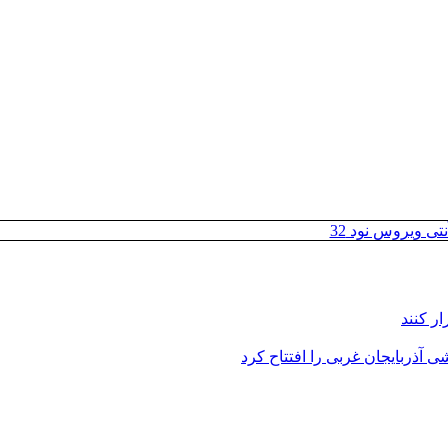
تی ویروس نود 32
ر کنند
 آذربایجان غربی را افتتاح کرد