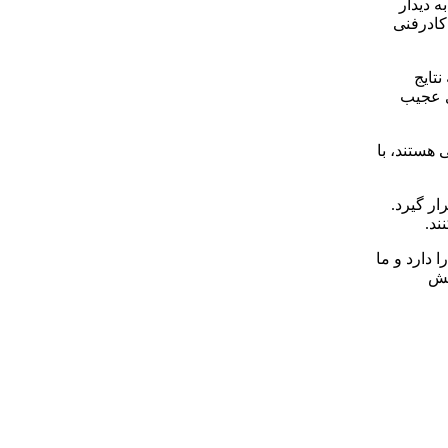
 دیدار
کادرفنی
نتایج
ی عجیب
 هستند، با
ر گیرد.
ند.
 دارد و ما
یش