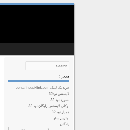
SKIP TO CONTENT
MENU
Search
مدیر :
خرید بک لینک behtarinbacklink.com
لایسنس نود32
پسورد نود 32
اوکلی لایسنس رایگان نود 32
همیار نود 32
بهترین سئو
رایگان