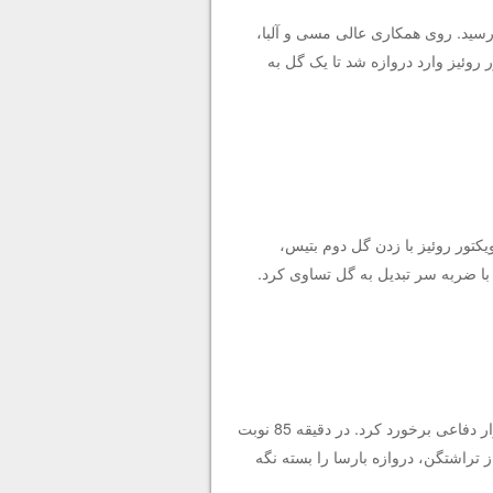
رد و در دقیقه 68، این تیم به گل دوم رسید. روی همکاری عالی مسی و آلبا،
 روئیز وارد دروازه شد تا یک گل به
زبان که چیزی برای از دست دادن نداشت، پیش کشید و در دقیقه 75، ویکتور روئیز با زدن گل دوم بتیس،
 با ضربه سر تبدیل به گل تساوی کرد.
بارسا می توانست در دقیقه 79 باردیگر پیش بیفتد اما ضربه آزاد مسی به دیوار دفاعی برخورد کرد. در دقیقه 85 نوبت
ز تراشتگن، دروازه بارسا را بسته نگه