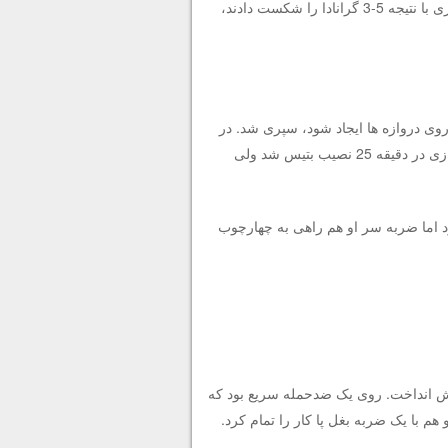
به گزارش “ورزش سه”، شاگردان رونالد کومان که چند روز قبل در کوپا دل ری با نتیجه 5-3 گرانادا را شکست دادند،
 روی دروازه ها ایجاد شود، سپری شد. در
ادامه بازیکنان بارسا ابتکار عمل را در دست گرفتند اما اولین موقعیت جدی بازی در دقیقه 25 نصیب بتیس شد ولی
د اما ضربه سر او هم راهی به چهارچوب
، بورخا ایگلسیاس بتیس را پیش انداخت. روی یک ضدحمله سریع بود که
 با یک ضربه بغل پا کار را تمام کرد.