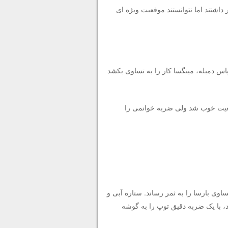
ر داشتند اما نتوانستند موقعیت ویژه ای
ا هجومی آغاز کرد و چیزی نمانده بود که در دقیقه 49، روی پاس دمبله، مینگسا کار را به تساوی بکشد
 بود که صاحب یک موقعیت خوب شد ولی ضربه خوانمی را
ل تساوی بارسا را به ثمر رساند. ستاره آبی و
 با یک ضربه دقیق توپ را به گوشه