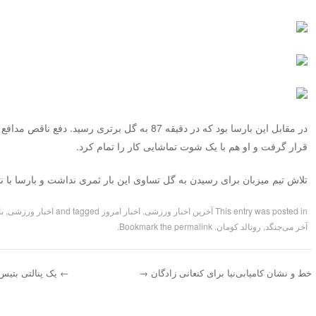
در مقابل این بارسا بود که در دقیقه 87 به گل برتری ر
قرار گرفت و او هم با یک شوت تماشایی کار را تمام کرد.
تلاش تیم میزبان برای رسیدن به گل تساوی این بار ثمری نداشت و بارسا با نتیجه 3-2 به پیروزی 
This entry was posted in
آخرین اخبار ورزشی
,
اخبار امروز
and tagged
اخبار ورزشی
,
ب
آخر می‌جنگد
,
رونالد کومان
. Bookmark the
permalink
.
خط و نشان کامیابی‌نیا برای کنعانی زادگان
→
←
یک پنالتی بتیس
Post navigation