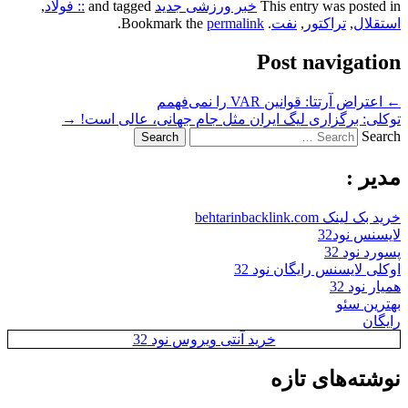
This entry was posted in
خبر ورزشی جدید
and tagged
:: فولاد
,
استقلال
,
تراکتور
,
نفت
. Bookmark the
permalink
.
Post navigation
←
اعتراض آرتتا: قوانین VAR را نمی‌فهمم
توکلی: برگزاری لیگ ایران مثل جام جهانی، عالی است!
→
Search
مدیر :
خرید بک لینک behtarinbacklink.com
لایسنس نود32
پسورد نود 32
اوکلی لایسنس رایگان نود 32
همیار نود 32
بهترین سئو
رایگان
خرید آنتی ویروس نود 32
نوشته‌های تازه