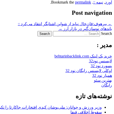
آورد
,
نیمه ::
. Bookmark the
permalink
.
Post navigation
←
بیرهوف:فان‌خال نباید از شواین اشتایگر انتقاد می‌کرد ::
باندهای نوسان‌گیر در بازار ارز
→
Search
مدیر :
خرید بک لینک behtarinbacklink.com
لایسنس نود32
پسورد نود 32
اوکلی لایسنس رایگان نود 32
همیار نود 32
بهترین سئو
رایگان
نوشته‌های تازه
وزیر ورزش و جوانان: ملی‌پوشان کبدی افتخارات جاکارتا را تکرا
سقوطِ اخلاقی فیفا