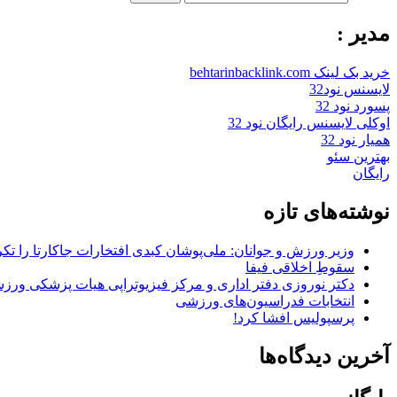
مدیر :
خرید بک لینک behtarinbacklink.com
لایسنس نود32
پسورد نود 32
اوکلی لایسنس رایگان نود 32
همیار نود 32
بهترین سئو
رایگان
نوشته‌های تازه
وزیر ورزش و جوانان: ملی‌پوشان کبدی افتخارات جاکارتا را تکرا
سقوطِ اخلاقی فیفا
دکتر نوروزی دفتر اداری و مرکز فیزیوتراپی هیات پزشکی ورزشی
انتخابات فدراسیون‌های ورزشی
پرسپولیس افشا کرد!
آخرین دیدگاه‌ها