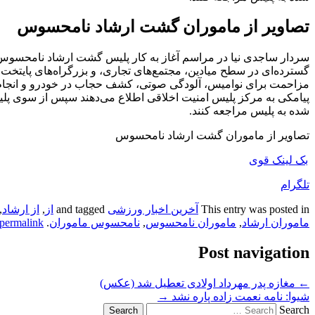
تصاویر از ماموران گشت ارشاد نامحسوس
سردار ساجدی نیا در مراسم آغاز به کار پلیس گشت ارشاد نامحسوس ب
گسترده‌ای در سطح میادین، مجتمع‌های تجاری، و بزرگراه‌های پایتخت
مزاحمت برای نوامیس، آلودگی صوتی، کشف حجاب در خودرو و انجام ح
پیامکی به مرکز پلیس امنیت اخلاقی اطلاع می‌دهند سپس از سوی پلیس 
شده به پلیس مراجعه کنند.
تصاویر از ماموران گشت ارشاد نامحسوس
بک لینک قوی
تلگرام
This entry was posted in
آخرین اخبار ورزشی
and tagged
از
,
از ارشاد
,
ماموران ارشاد
,
ماموران نامحسوس
,
نامحسوس ماموران
. Bookmark the
permalink
Post navigation
←
مغازه پدر مهرداد اولادی تعطیل شد (عکس)
شیوا: نامه نعمت‌ زاده پاره نشد
→
Search