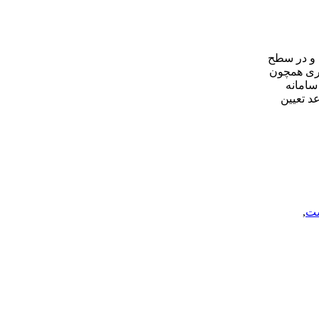
 و در سطح
اری همچون
سامانه
د تعیین
ت
,