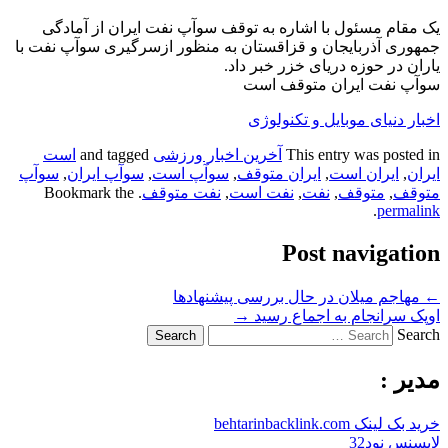
یک مقام مسئول با اشاره به توقف سوآپ نفت ایران از آمادگی
جمهوری آذربایجان و قزاقستان به منظور ازسرگیری سوآپ نفت با
یاران در حوزه دریای خزر خبر داد.
سوآپ نفت ایران متوقف است
اخبار دنیای موبایل و تکنولوژی
This entry was posted in
آخرین اخبار ورزشی
and tagged
است
ایران
,
ایران است
,
ایران متوقف
,
سوآپ است
,
سوآپ ایران
,
سوآپ
متوقف
,
متوقف
,
نفت
,
نفت است
,
نفت متوقف
. Bookmark the
.
permalink
Post navigation
←
مهاجم میلان در حال بررسی پیشنهادها
اوپک سرانجام به اجماع رسید
→
Search
مدیر :
خرید بک لینک behtarinbacklink.com
لایسنس نود32