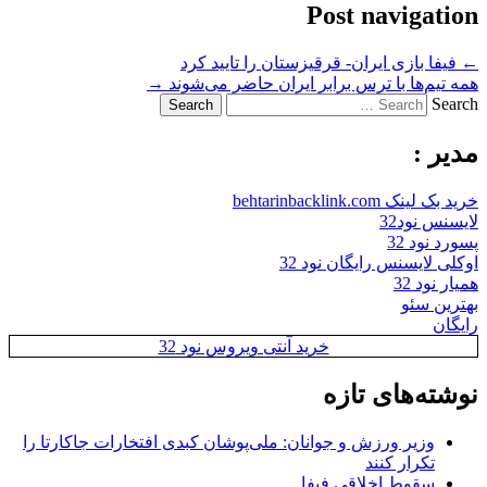
Post navigation
←
فیفا بازی ایران- قرقیزستان را تایید کرد
همه تیم‌ها با ترس برابر ایران حاضر می‌شوند
→
Search
مدیر :
خرید بک لینک behtarinbacklink.com
لایسنس نود32
پسورد نود 32
اوکلی لایسنس رایگان نود 32
همیار نود 32
بهترین سئو
رایگان
خرید آنتی ویروس نود 32
نوشته‌های تازه
وزیر ورزش و جوانان: ملی‌پوشان کبدی افتخارات جاکارتا را
تکرار کنند
سقوطِ اخلاقی فیفا