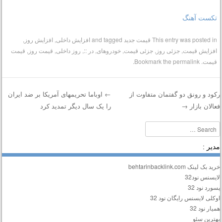
تکست آهنگ
This entry was posted in
قیمت جدید
and tagged
افزایش داخلی
,
افزایش روز
,
افزایش قیمت
,
جزئی روز
,
جزئی قیمت
,
خودروهای
,
در ::
,
روز داخلی
,
قیمت روز
,
قیمت
قیمت
. Bookmark the
permalink
.
کود و رونق دو گفتمان متفاوت از
←
اوباما تحریمهای آمریکا بر ضد ایران
عالان بازار
→
را یک سال دیگر تمدید کرد
Post navigatio
Searc
دیر :
ید بک لینک behtarinbacklink.com
ایسنس نود32
سورد نود 32
وکلی لایسنس رایگان نود 32
میار نود 32
هترین سئو