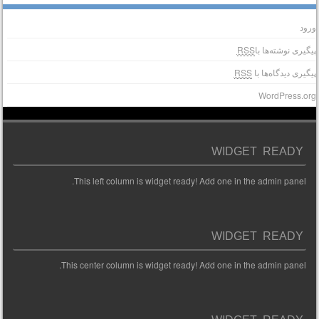
رود
یگیری نوشته‌ها با
RSS
یگیری دیدگاه‌ها با
RSS
WordPress.or
WIDGET READY
This left column is widget ready! Add one in the admin panel.
WIDGET READY
This center column is widget ready! Add one in the admin panel.