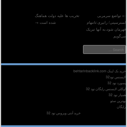
تواضع سرمربی
تخریب ها علیه دولت هماهنگ
سترسیتی/ رانیری:تاتنهام
شده است
→
Post navigatio
هرمان شود،به آنها تبریک
ی‌گویم
Searc
دیر :
ید بک لینک behtarinbacklink.com
ایسنس نود32
سورد نود 32
وکلی لایسنس رایگان نود 32
میار نود 32
هترین سئو
ایگان
خرید آنتی ویروس نود 32
وشته‌های تازه