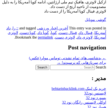
ازکیل لاوتزی، هافبک تیم ملی آرژانتین، ادامه کوپا آمه‌ریکا را به دلیل
مصدومیت از ناحیه آرنج از دست داد.
لاوتزی فینال کوپا آمه‌ریکا را از دست داد
گوشی موبایل
This entry was posted in
آخرین اخبار ورزشی
and tagged
:: را
,
داد
آمه‌ریکا
,
فینال داد
,
فینال دست
,
کوپا
,
کوپا داد
,
کوپا دست
,
لاوتزی
آمه‌ریکا
,
لاوتزی داد
,
لاوتزی دست
. Bookmark the
permalink
.
Post navigation
←
بدشانسی‌های تمام نشدنی توماس مولر(عکس)
برای سربازهایی که نرسیدند!
→
Search
مدیر :
خرید بک لینک behtarinbacklink.com
لایسنس نود32
پسورد نود 32
اوکلی لایسنس رایگان نود 32
همیار نود 32