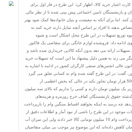
کارت اعتبار خرید کالا، اظهار کرد: این طرح در فاز اول برای
 و بازنشستگان تامین اجتماعی پیش بینی شده تا از نظر مالی
نند. اما برای آنکه به معیشت و بنیان خانواده‌ها کمک شود بهتر
ص بدهند تا افراد بر اساس آنچه تمایل دارند خرید کنند نه
شیوه توزیع تسهیلات در این طرح محل اشکال است و شیوه
وی ادامه داد: فروشنده لوازم خانگی برای متقاضی یک فاکتور
ن تسهیلات ارائه می دهد بدون آنکه کالایی خریداری شده باشد و
یگر می زند به همین دلیل پیشنهاد ما این است که تسهیلات خرید
نون عالی انجمن‌های صنفی کارگران کشور در ادامه با اشاره به
ر، گفت: در این طرح گفته شده وام به کسانی تعلق می گیرد
که سقف دریافتی آنها از یک میلیون و 500 هزار تومان تجاوز نکند در حالی که بخش اعظمی از
 یک میلیون تومان دارند و کسی را نداریم که بالای سه میلیون
گذشته حقوق بازنشستگان کفاف خرج روزمره و هزینه‌های
دهد چه برسد به اینکه بخواهند اقساط سنگین وام را بازپرداخت
 موجود در این طرح را ناشی از نبود آمار و اطلاعات دقیق از
جامعه هدف دانست و گفت: در ابتدا از پرداخت وام 10 میلیون تومانی کالا خبر دادند ولی این میزان آب
بلغ آن را به 6 میلیون تومان کاهش داده‌اند که این موضوع نیز موجب بی میلی متقاضیان