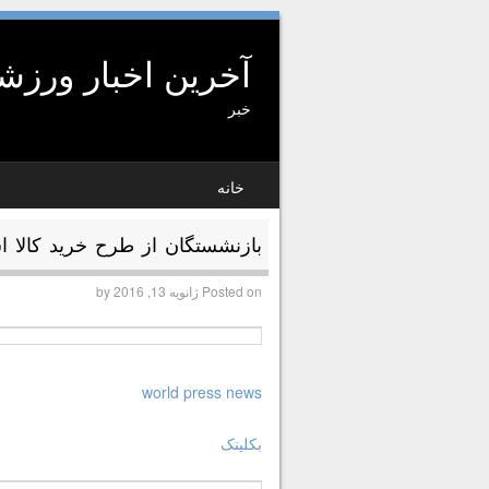
آخرین اخبار ورز
خبر
SKIP TO CONTENT
خانه
MENU
بازنشستگان از طرح خرید کالا اس
Posted on
ژانویه 13, 2016
by
world press news
بکلینک