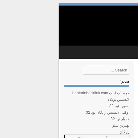
Search
مدیر :
خرید بک لینک behtarinbacklink.com
لایسنس نود32
پسورد نود 32
اوکلی لایسنس رایگان نود 32
همیار نود 32
بهترین سئو
رایگان