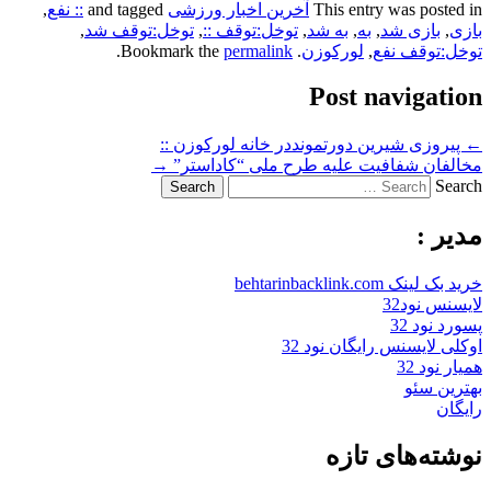
This entry was posted in
آخرین اخبار ورزشی
and tagged
:: نفع
,
بازی
,
بازی شد
,
به
,
به شد
,
توخل:توقف ::
,
توخل:توقف شد
,
توخل:توقف نفع
,
لورکوزن
. Bookmark the
permalink
.
Post navigation
←
پیروزی شیرین دورتمونددر خانه لورکوزن ::
مخالفان شفافیت علیه طرح ملی “کاداستر”
→
Search
مدیر :
خرید بک لینک behtarinbacklink.com
لایسنس نود32
پسورد نود 32
اوکلی لایسنس رایگان نود 32
همیار نود 32
بهترین سئو
رایگان
نوشته‌های تازه