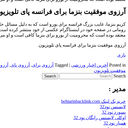
آرزوی موفقیت بنزما برای فرانسه پای تلویزیو
کریم بنزما، غایب بزرگ فرانسه برای یورو است که به دلیل مسائل حا
رومانی در صفحه خود در اینستاگرام عکسی از خود منتشر کرده است 
معتقد بوده است که محرومیت از یورو برای بنزما کافی است و او می توا
آرزوی موفقیت بنزما برای فرانسه پای تلویزیون
بازی
Posted in
آخرین اخبار ورزشی
|
Tagged
آرزوی برای
,
آرزوی پای
,
آرزوی
موفقیت تلویزیون
Search
مدیر :
خرید بک لینک behtarinbacklink.com
لایسنس نود32
پسورد نود 32
اوکلی لایسنس رایگان نود 32
همیار نود 32