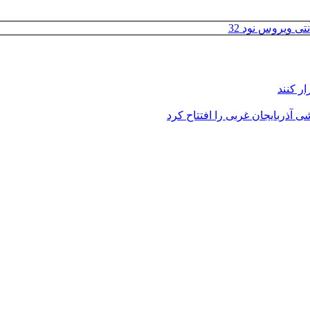
تی ویروس نود 32
ر کنند
 آذربایجان غربی را افتتاح کرد