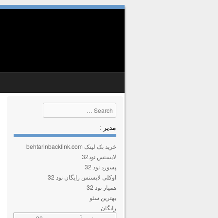
SKIP TO CONTENT
MENU
Search
مدیر :
خرید بک لینک behtarinbacklink.com
لایسنس نود32
پسورد نود 32
اوکلی لایسنس رایگان نود 32
همیار نود 32
بهترین سئو
رایگان