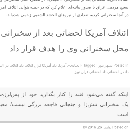
بسیج مردمی عراق با صدور بیانیه‌ای اعلام کرد که در حمله هوایی ائتلاف آم
در آنجا سخنرانی کرده، تعدادی از نیروهای الحشد الشعبی زخمی شده‌اند.
ائتلاف آمریکا لحضاتی بعد از سخنرانی «
محل سخنرانی‌ وی را هدف قرار داد
Posted in
سپهر نیوز
|
Tagged
«العبادی»
,
آمریکا داد
,
آمریکا قرار
,
ائتلاف داد
,
ائتلاف در
,
ائت
داد در
,
لحضاتی داد
,
لحضاتی قرار
,
نیوز
اینکه گفته می‌‌‌‌شود فتنه را کنار بگذارید خود از پس‌‌‌لر
یک سخنرانی تنش‌زا و جنجالی فاجعه بزرگی نیست/ معی
است
Posted on
نوامبر 26, 2016
by