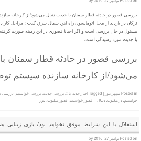
Posted on
نوامبر 27, 2016
by
بررسی قصور در حادثه قطار سمنان با جدیت دنبال می‌شود/از کارخانه سازن
ترکان در بازدید از محل اتوماسیون راه اهن شمال شرق گفت : مراحل کار د
مسئول در حال بررسی است و اگر احیانا قصوری در این زمینه صورت گرفته ب
با جدیت مورد رسیدگی است.
بررسی قصور در حادثه قطار سمنان با 
می‌شود/از کارخانه سازنده سیستم تو
Posted in
سپهر نیوز
|
Tagged
اخبار جدید
,
با ::
,
بررسی جدیت
,
بررسی خواستیم
,
بررسی م
خواستیم
,
در مکتوب
,
دنبال ::
,
قصور خواستیم
,
قصور مکتوب
,
نیوز
استقلال با این شرایط موفق نخواهد بود/ بازی زیبایی هم 
Posted on
نوامبر 27, 2016
by