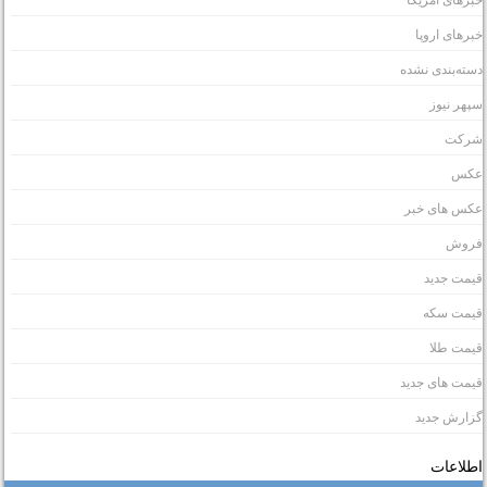
برهای اروپا
سته‌بندی نشده
پهر نیوز
رکت
کس
کس های خبر
روش
یمت جدید
یمت سکه
یمت طلا
یمت های جدید
زارش جدید
طلاعات