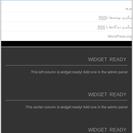
رود
یگیری نوشته‌ها با
RSS
یگیری دیدگاه‌ها با
RSS
WordPress.or
WIDGET READY
This left column is widget ready! Add one in the admin panel.
WIDGET READY
This center column is widget ready! Add one in the admin panel.
WIDGET READY