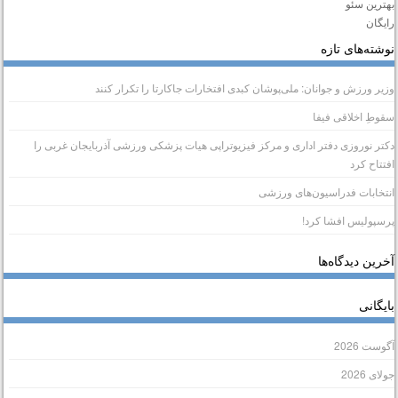
هترین سئو
ایگان
وشته‌های تازه
زیر ورزش و جوانان: ملی‌پوشان کبدی افتخارات جاکارتا را تکرار کنند
قوطِ اخلاقی فیفا
کتر نوروزی دفتر اداری و مرکز فیزیوتراپی هیات پزشکی ورزشی آذربایجان غربی را
فتتاح کرد
نتخابات فدراسیون‌های ورزشی
رسپولیس افشا کرد!
خرین دیدگاه‌ها
ایگانی
گوست 2026
ولای 2026