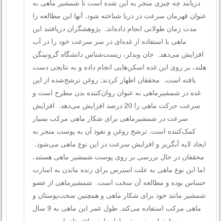
دریابند چه چیزی منجر به این شده است تا شمشیر ماهی به
عنوان قهرمان سرعت در دریا شناخته شود. آنها این مطالعه را
مدت زمان طولانی انجام داده‌اند. پژوهشگران دریافتند این
ماهی با استفاده از غده‌ای در سر سرعت خود را در آب
افزایش می‌دهد. جان ویدلر، زیست‌شناس دانشگاه گرونینگن
هلند، بر روی این غده اسکن‌هایی انجام داده و به نتایجی دست
یافته است. محققان اظهار کردند: روغن ترشح‌شده از این
غده در شمشیرماهی به عنوان روان‌کننده بدن مطرح است و
سرعت حرکت ماهی را 20 درصد افزایش می‌دهد. افزایش
سرعت در شمشیرماهی برای شکار ماهی مرکب بسیار
کمک‌کننده است. ترشح روغن و نفوذ آن به پوست منجر به
ایجاد لایه آبگریز و افزایش سرعت در این نوع ماهی می‌شود.
محققان در حال بررسی بر روی پوست شمشیر ماهی هستند،
اما این نوع ماهی به علت استرس برای زنده ماندن به اسارت
حساس بوده و مطالعه آن سخت است. شمشیرماهی از عضو
شمشیر مانند خود برای شکار ماهی و همچنین سخت‌پوستان و
ماهی مرکب استفاده می‌کند. طول عمر این ماهی به 9 سال
می‌رسد و تا چهار و نیم متر طول دارد. یافته‌های این بررسی