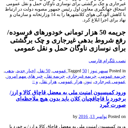
غیرجاری و چک برگشتی برای نوسازی ناوگان حمل و نقل عمومی
اسحاق جهانگیری معاون اول رئیس جمهور مصوبه دولت در ارتباط
با کاهش آلودگی هوای کلانشهرها را به 14 وزارتخانه و سازمان و
نهاد برای اجرا ابلاغ کرد.
جریمه 50 هزار تومانی خودورهای فرسوده/
رفع شروط بدهی غیرجاری و چک برگشتی
برای نوسازی ناوگان حمل و نقل عمومی
نصب تلگرام فارسی
Posted in
سپهر نیوز
|
50 عمومی
Tagged
,
50 نقل
,
اخبار جدید
,
بدهی
,
جریمه عمومی
,
جریمه غیرجاری
,
جریمه نقل
,
خبر های مهم امروز
,
عمومی غیرجاری
,
نیوز
,
هزار عمومی
,
هزار نقل
,
و ::
ورود کمیسیون امنیت ملی به معضل قاچاق کالا و ارز/
برخورد با قاچاقچیان کلان باید بدون هیچ ملاحظه‌ای
صورت گیرد
Posted on
نوامبر 13, 2016
by
ورود کمیسیون امنیت ملی به معضل قاچاق کالا و ارز/ برخورد با