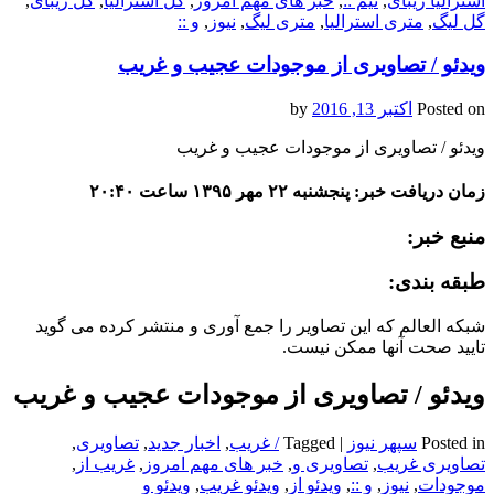
استرالیا زیبای
,
تیم ::
,
خبر های مهم امروز
,
گل استرالیا
,
گل زیبای
,
گل لیگ
,
متری استرالیا
,
متری لیگ
,
نیوز
,
و ::
ویدئو / تصاویری از موجودات عجیب و غریب
Posted on
اکتبر 13, 2016
by
ویدئو / تصاویری از موجودات عجیب و غریب
زمان دریافت خبر: پنجشنبه ۲۲ مهر ۱۳۹۵ ساعت ۲۰:۴۰
منبع خبر:
طبقه بندی:
شبکه العالم که این تصاویر را جمع آوری و منتشر کرده می گوید
تایید صحت آنها ممکن نیست.
ویدئو / تصاویری از موجودات عجیب و غریب
Posted in
سپهر نیوز
|
Tagged
/ غریب
,
اخبار جدید
,
تصاویری
,
تصاویری غریب
,
تصاویری و
,
خبر های مهم امروز
,
غریب از
,
موجودات
,
نیوز
,
و ::
,
ویدئو از
,
ویدئو غریب
,
ویدئو و