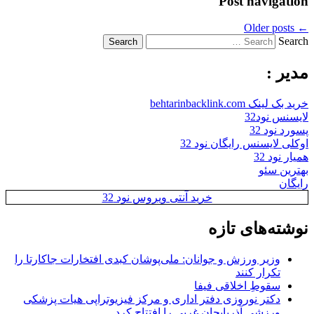
Post navigation
Older posts
←
Search
مدیر :
خرید بک لینک behtarinbacklink.com
لایسنس نود32
پسورد نود 32
اوکلی لایسنس رایگان نود 32
همیار نود 32
بهترین سئو
رایگان
خرید آنتی ویروس نود 32
نوشته‌های تازه
وزیر ورزش و جوانان: ملی‌پوشان کبدی افتخارات جاکارتا را
تکرار کنند
سقوطِ اخلاقی فیفا
دکتر نوروزی دفتر اداری و مرکز فیزیوتراپی هیات پزشکی
ورزشی آذربایجان غربی را افتتاح کرد