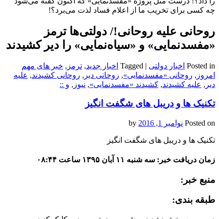
را داد؟! درست مثل پروژه «مفسدنمایی» که اکنون گفته می‌شود
چه کسی برای تخریب ما از اعلام فساد لذت می‌برد؟!
روحانی علیه روحانی!/ دولتی‌ها ترمز
«مفسدنمایی» و «سیاه‌نمایی» را دیر کشیدند
Posted in
اخبار دولتی
|
Tagged
اخبار جدید
,
ترمز
,
خبر های مهم
امروز
,
روحانی «مفسدنمایی»
,
روحانی دیر
,
روحانی کشیدند
,
علیه
دیر
,
علیه کشیدند
,
کشیدند «مفسدنمایی»
,
نیوز
,
و ::
تکنیک ها و دریبل های شگفت انگیز
Posted on
نوامبر 1, 2016
by
تکنیک ها و دریبل های شگفت انگیز
زمان دریافت خبر: سه شنبه ۱۱ آبان ۱۳۹۵ ساعت ۰۸:۴۴
منبع خبر:
طبقه بندی: