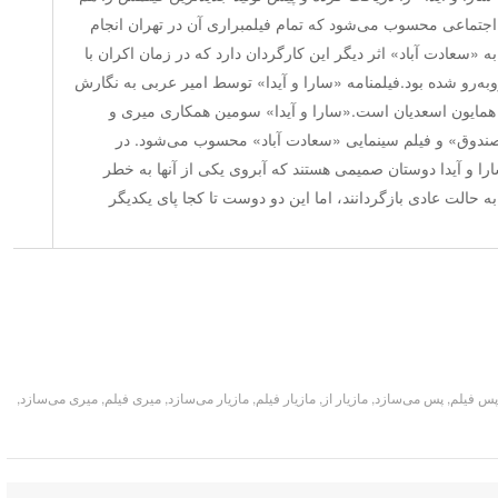
 اجتماعی محسوب می‌شود که تمام فیلمبراری آن در تهران انجام
 «سعادت آباد» اثر دیگر این کارگردان دارد که در زمان اکران با
به‌رو شده بود.فیلمنامه «سارا و آیدا» توسط امیر عربی به نگارش
همایون اسعدیان است.«سارا و آیدا» سومین همکاری میری و
صندوق» و فیلم سینمایی «سعادت آباد» محسوب می‌شود. در
را و آیدا دوستان صمیمی هستند که آبروی یکی از آنها به خطر
به حالت عادی بازگردانند، اما این دو دوست تا کجا پای یکدیگر
س فیلم
,
پس می‌سازد
,
مازیار از
,
مازیار فیلم
,
مازیار می‌سازد
,
میری فیلم
,
میری می‌سازد
,