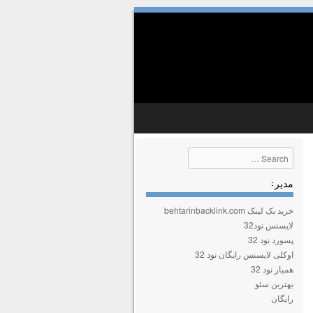
Search
مدیر :
خرید بک لینک behtarinbacklink.com
لایسنس نود32
پسورد نود 32
اوکلی لایسنس رایگان نود 32
همیار نود 32
بهترین سئو
رایگان