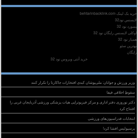
دیر :
ید بک لینک behtarinbacklink.com
ایسنس نود32
سورد نود 32
وکلی لایسنس رایگان نود 32
میار نود 32
هترین سئو
ایگان
خرید آنتی ویروس نود 32
وشته‌های تازه
وزیر ورزش و جوانان: ملی‌پوشان کبدی افتخارات جاکارتا را تکرار کنند
سقوطِ اخلاقی فیفا
دکتر نوروزی دفتر اداری و مرکز فیزیوتراپی هیات پزشکی ورزشی آذربایجان غربی را
افتتاح کرد
انتخابات فدراسیون‌های ورزشی
پرسپولیس افشا کرد!