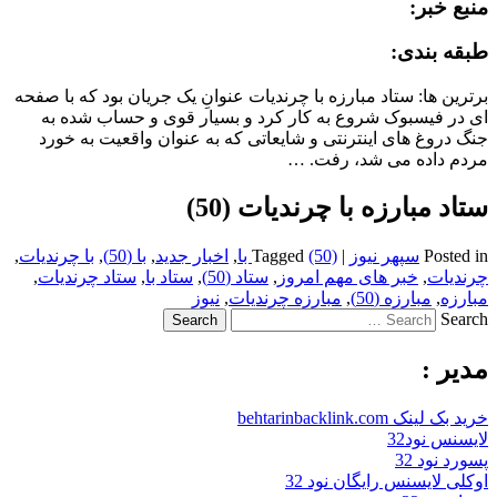
منبع خبر:
طبقه بندی:
برترین ها: ستاد مبارزه با چرندیات عنوانِ یک جریان بود که با صفحه
ای در فیسبوک شروع به کار کرد و بسیار قوی و حساب شده به
جنگ دروغ های اینترنتی و شایعاتی که به عنوان واقعیت به خورد
مردم داده می شد، رفت. …
ستاد مبارزه با چرندیات (50)
Posted in
سپهر نیوز
|
(50) با
Tagged
,
اخبار جدید
,
با (50)
,
با چرندیات
,
چرندیات
,
خبر های مهم امروز
,
ستاد (50)
,
ستاد با
,
ستاد چرندیات
,
مبارزه
,
مبارزه (50)
,
مبارزه چرندیات
,
نیوز
Search
مدیر :
خرید بک لینک behtarinbacklink.com
لایسنس نود32
پسورد نود 32
اوکلی لایسنس رایگان نود 32