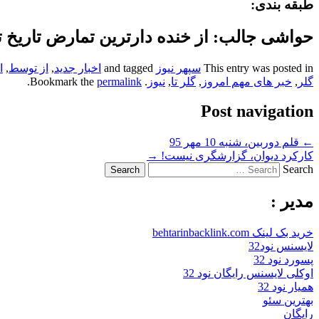
طبقه بندی:
حواشی جالب: از خنده دارترین تمارض تاریخ ت
This entry was posted in
سپهر نیوز
and tagged
اخبار جدید
,
از توسط
,
ا
گلر
,
خبر های مهم امروز
,
گلر تا
,
نیوز
. Bookmark the
permalink
.
Post navigation
←
قلم دوربین، شنبه 10 مهر 95
کارکرد دیوان، گزارشگری نیست!
→
Search
مدیر :
خرید بک لینک behtarinbacklink.com
لایسنس نود32
پسورد نود 32
اوکلی لایسنس رایگان نود 32
همیار نود 32
بهترین سئو
رایگان