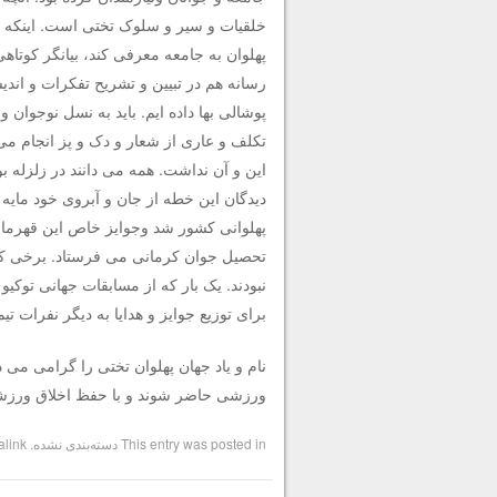
خلقیات و سیر و سلوک تختی است. اینکه بع
پهلوان به جامعه معرفی کند، بیانگر کوتا
رسانه هم در تبیین و تشریح تفکرات و اند
پوشالی بها داده ایم. باید به نسل نوجوان‌
تکلف و عاری از شعار و دک و پز انجام می دا
این و آن نداشت. همه‌ می دانند در زلزله
دیدگان این خطه از جان و آبروی خود مایه
پهلوانی کشور شد و‌جوایز خاص این قهرمان
تحصیل جوان کرمانی می فرستاد. برخی کمک 
نبودند. یک بار که از مسابقات جهانی توکی
برای توزیع جوایز و هدایا به دیگر نفرات 
نام‌ و‌ یاد جهان پهلوان تختی را گرامی می 
ورزشی حاضر شوند و ‌با حفظ اخلاق ورزشی،
This entry was posted in
دسته‌بندی نشده
. Bookmark the
alink