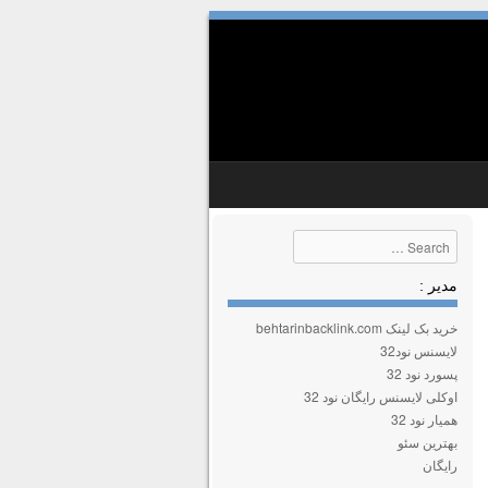
Search
مدیر :
خرید بک لینک behtarinbacklink.com
لایسنس نود32
پسورد نود 32
اوکلی لایسنس رایگان نود 32
همیار نود 32
بهترین سئو
رایگان