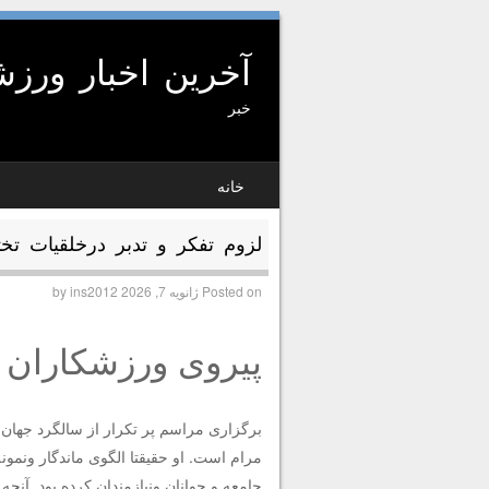
آخرین اخبار ورز
خبر
SKIP TO CONTENT
خانه
MENU
لزوم تفکر و تدبر درخلقیات تخت
Posted on
ژانویه 7, 2026
by
ins2012
پیروی ورزشکاران ا
برگزاری مراسم پر تکرار از سالگرد جهان 
مرام است. او حقیقتا الگوی ماندگار و‌نمو
جامعه و‌ جوانان و‌نیازمندان کرده بود. آنچ