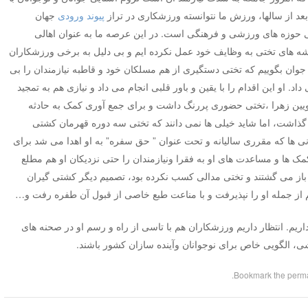
د از سالها، ورزش ما نتوانسته ورزشکاری در تراز
پیوند ورودی
جهان
هی حوزه های ورزشی و فرهنگی است. در این عرصه ما به عنوان اهالی
یشه های تختی به وظایف خود عمل نکرده ایم و ‌بی دلیل به برخی ورزشکاران
 و جوان بگوییم که تختی دستگیری از هم مسلکان خود و قاطبه نیازمندان را بی
د. او این اقدام را با یقین و باور قلبی انجام می داد و نیازی هم به تمجید
 بویین زهرا ،تختی حضوری پررنگ داشت و برای جمع آوری کمک به حادثه
 گذاشت، اما شاید خیلی ها نمی دانند که تختی سه دوره قهرمان کشتی
ی ها که مقرری سالیانه و تحت عنوان ” حق سفره” به او اهدا می شد برای
ها و‌ مساعدت های او به فقرا و‌نیازمندان را حتی نزدیکان او هم مطلع
و باز می گشتند و تختی مدالی کسب نکرده بود، تصمیم دیگر کشتی گیران
تیم از جمله او را نپذیرفت و با مناعت طبع خاصی از قبول آن طفره رفت و…
داریم. انتظار داریم ورزشکاران هم با تاسی از راه و رسم او‌ در صحنه های
 الگویی خاص برای نوجوانان و‌آینده سازان کشور باشند.
.
perm