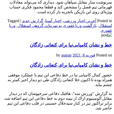
سرنوشت ساز مقابل سپاهان شود. دیداری که می‌تواند معادلات
قهرمانی نیم فصل را مشخص کند و قطعا محمود فکری حساب
ویژه‌ای روی این بازیکن باتجربه باز کرده است.
Posted in
آخرین اخبار ورزشی
,
اخبار آسیا
,
گزارش جدید
|
Tagged
استقلال
,
بازگشت وریا غفوری به تمرینات گروهی استقلال
,
وریا
غفوری
خط و نشان کامیابی‌نیا برای کنعانی زادگان
Posted on
فوریه 8, 2021
by
asaran
خط و نشان کامیابی‌نیا برای کنعانی زادگان
حضور کمال کامیابی نیا در خط دفاعی این تیم با عملکرد موفقی
همراه بوده تا اکنون خلا کنعانی زادگان طی دو دیدار اخیر کمتر به
چشم بیاید.
به گزارش “ورزش سه”، هافبک دفاعی سرخپوشان که در دیدار
مقابل آلومینیوم اراک از نیمه دوم به خط دفاعی این تیم اضافه شد،
برابر تراکتور نیز در کنار سیدجلال حسینی در قلب دفاعی این تیم
حاضر شد.