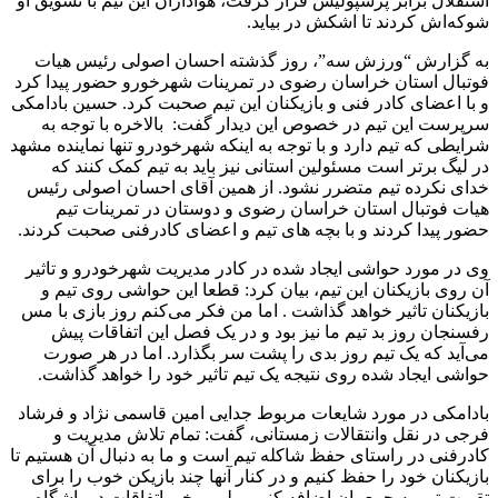
استقلال برابر پرسپولیس قرار گرفت، هواداران این تیم با تشویق او
شوکه‌اش کردند تا اشکش در بیاید.
به گزارش “ورزش سه”، روز گذشته احسان اصولی رئیس هیات
فوتبال استان خراسان رضوی در تمرینات شهرخورو حضور پیدا کرد
و با اعضای کادر فنی و بازیکنان این تیم صحبت کرد. حسین بادامکی
سرپرست این تیم در خصوص این دیدار گفت: بالاخره با توجه به
شرایطی که تیم دارد و با توجه به اینکه شهرخودرو تنها نماینده مشهد
در لیگ برتر است مسئولین استانی نیز باید به تیم کمک کنند که
خدای نکرده تیم متضرر نشود. از همین آقای احسان اصولی رئیس
هیات فوتبال استان خراسان رضوی و دوستان در تمرینات تیم
حضور پیدا کردند و با بچه های تیم و اعضای کادرفنی صحبت کردند.
وی در مورد حواشی ایجاد شده در کادر مدیریت شهرخودرو و تاثیر
آن روی بازیکنان این تیم، بیان کرد: قطعا این حواشی روی تیم و
بازیکنان تاثیر خواهد گذاشت . اما من فکر می‌کنم روز بازی با مس
رفسنجان روز بد تیم ما نیز بود و در یک فصل این اتفاقات پیش
می‌آید که یک تیم روز بدی را پشت سر بگذارد. اما در هر صورت
حواشی ایجاد شده روی نتیجه یک تیم تاثیر خود را خواهد گذاشت.
بادامکی در مورد شایعات مربوط جدایی امین ‌قاسمی نژاد و فرشاد
فرجی در نقل وانتقالات زمستانی، گفت: تمام تلاش مدیریت و
کادرفنی در راستای حفظ شاکله تیم است و ما به دنبال آن هستیم تا
بازیکنان خود را حفظ کنیم و در کنار آنها چند بازیکن خوب را برای
تقویت تیم به جمعمان اضافه کنیم. ولی برخی اتفاقات در باشگاه