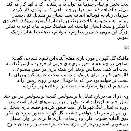
لذت بخش و خیلی چیزها می‌تواند به بازیکنانی که با آنها کار می‌کند
می‌تواند اضافه کند. من درا ین چند ماهی که با ایشان کار کردم
چیزهای زیاد به فوتبالم اضافه شد. ایشان در مسائل فنی بسیار
ریزبین هستند و مشکلات بازیکنان را به آنها گوشزد می‌کند. تاحدودی
با تفکر و سبک ایشان توانسته ایم هماهنگ شویم ما با توجه به تفکر
بزرگ این مربی خیلی راه داریم تا بتوانیم به ذهنیت ایشان نزدیک
شویم.
هافبگ گل گهر در مورد بازی هفته آینده این تیم با نساجی گفت:
نساجی در چند هفته اخیر بازی‌های خوبی از خود به نمایش گذاشته
است اما کمی بدشانس بودند. این هفته بازی در چمن مصنوعی
قائمشهر کار را برای هر یک از دو تیم سخت خواهد کرد و برای ما
سخت تر خواهد بود چرا که ما فوتبال خود را روی زمین ارائه
می‌دهیم. امیدوارم بتوانیم با دست پر از قائمشهر برگردیم
وی در ادامه درباره تقابل با پرسپولیس گفت: پرسپولیس در این چند
سال اخیر نشان داده است یکی از بهترین تیم‌های ایران است و دو
دوره به فینال لیگ قهرمانان آسیا صعود کرده و قطعا بازی سختی با
این تیم در سیرجان خواهیم داشت. گل گهر با حضور امیرخان تفکر
فوق العاده هجومی دارد و در تمامی بازی ها برای برد وارد میدان
می‌شویم. امیدوارم در این بازی سخت نیز دست پر از میدان خارج
شویم.