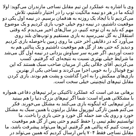
وی با اشاره به عملکرد این تیم مقابل نساجی مازندران می‌گوید: اولا
اینکه ما در هر دو نیمه مالکیت توپ را در اختیار داشتیم، تلاش
می‌کردیم تا با ایجاد یک روزنه به هدفمان برسیم. در نیمه اول یکی دو
موقعیت داشتیم، در نیمه دوم خیلی خوب بازی کردیم و یک موضوع
مهم که باید به آن توجه کنیم، در سال‌های اخیر می‌‌دیدم که وقتی
استقلال به گل نمی‌رسید به بازی مستقیم و توپ‌های بلند روی
می‌آورد که در دقایقی آخر حتی ما روی زمین باحوصله بازی کردیم
و دیدید که حتی بعد از گل هم موقعیت داشتیم و یک پنالتی هم به
دست آوردیم. اگر ضربه سر سیاوش یزدانی در نیمه اول گل می‌شد
ما شرایط خیلی بهتری نسبت به نتیجه‌ای که گرفتیم، کسب
می‌کردیم. آقای جلالی یکی از مربیان صاحب سبک هستند که این
نوع فوتبال را به خوبی اجرا می‌کردند و نساجی یکی از بهترین
بازی‌های ممکنش را به اجرا گذاشت و پشت هم بودند. بازی کردن
مقابل تیم‌های اینچنینی خیلی سخت است.
برهانی مدعی است که عملکرد تاکتیکی برابر تیم‌های دفاعی همواره
با مشکلاتی همراه است: شما اگر تیم‌های بزرگ دنیا را هم ببینید
برابر تیم‌هایی که اینگونه بازی می‌کنند به مشکل می‌خورند. فکر
می‌کنم همین تازگی لیورپول مقابل برایتون با همین سبک به مشکل
خورد و روی یک ضد حمله گل خورد و حتی بازی را باخت. ما
توانستیم نظم تیمی را حفظ کنیم و حتی پس از گل هم موقعیت
درست کنیم که پنالتی هم گرفتیم. این‌ها می‌تواند پیشرفت باشد، ما
مقابل نساجی فقط ۷۰۴ پاس ارسال کردیم که همین می‌تواند در