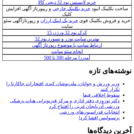
خرید لایسنس نود 32 دیجی کالا
ساخت بکلینک انبود
خرید بکلینک خارجی
و ریپورتاژ آگهی افزایش
کلیک
خرید و فروش بکلینک قوی
خرید بک لینک ارزان
و رپورتاژآگهی سئو
سایت
کرک نود 32 ورژن 15
بهترین سایت یوزر و پسورد نود 32
ارتباط سایت با موضوع رپورتاژ آگهی
انجام سئو سایت
آمیرزا مرحله 300 تا 500
نوشته‌های تازه
وزیر ورزش و جوانان: ملی‌پوشان کبدی افتخارات جاکارتا را
تکرار کنند
سقوطِ اخلاقی فیفا
دکتر نوروزی دفتر اداری و مرکز فیزیوتراپی هیات پزشکی
ورزشی آذربایجان غربی را افتتاح کرد
انتخابات فدراسیون‌های ورزشی
پرسپولیس افشا کرد!
آخرین دیدگاه‌ها