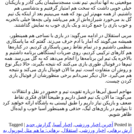
موقعیتی به آنها ندادیم. تیم نفت مسجدسلیمان یکی کادر و بازیکنان
خیلی خوبی داشت که سخت هم امتیاز گرفتیم و بدشانسی هم
داشتیم. از همه مهم‌تر این بود که همه می‌بینیم بعد از اینکه یک تیم
گل بد می‌خورد شیرازه‌اش از هم می‌پاشد ولی بچه‌ها خیلی باتجربه
و خوب بازی را جمع کردند و یک بازی خوب به نمایش گذاشتند.
مربی استقلال در ادامه می‌گوید: در بازی با نساجی هم همینطور،
همیشه می‌گویند که آمار با آدم حرف می‌زند. گفتم که ما پاسکاری
منظمی داشتیم و در تمام نقاط زمین پاسکاری کردیم. در کناره‌ها
هم کارهای ترکیبی کردیم، روی ضربات ایستگاهی برنامه داشتیم و
بالاخره یک تیم این برنامه‌ها را انجام می‌دهد که به گل می‌رسد. همه
تیم‌ها در فوتبال طوری بازی می‌کنند که نتیجه بگیرند، حالا دیگر نوع
و روش آن متفاوت است. تیم ما الان فوتبال بازی می‌کند و نتیجه
هم می‌گیرد. حال دیگر نمی‌دانم برخی منظورشان از فوتبال بازی
کردن چیست.
مهاجم اسبق آبی‌ها درباره تقویت تیم و حضور در نقل و انتقالات
می‌گوید: ما الان یک نیم فصل داریم و طبیعتاً آقای فکری نقاط
ضعف و بازیکن نیاز داریم را طبق لیستی به باشگاه ارائه خواهند کرد
تا بتوانیم در بازی‌های لیگ، حذفی و همینطور آسیا خوب و ایده‌آل
ظاهر شویم.
Posted in
آخرین اخبار ورزشی
,
اخبار آسیا
,
گزارش جدید
|
Tagged
آرش برهانی
,
اخبار ورزشی
,
استقلال
,
برهانی: ما هم مثل لیورپول به