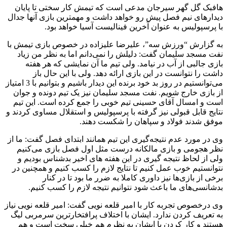
هافبک گل گهر سیرجان مدعی است که تیمش کار سختی تا پایان
دیدارهای نیم فصل پیش رو خواهد داشت و مهمترین بازی آنها جدال
با پرسپولیس به عنوان آخرین فینالیست آسیا خواهد بود.
به گزارش “ورزش سه”، علیرضا علیزاده در خصوص بازی تیمش با
نفت مسجد سلیمان گفت: دلیلش را نمی‌دانم اما به نظر من زیاد
بازی جالبی از آب در نیامد. ولی تیم ما آن نمایشی که هر هفته
داشت را نتوانست در این بازی ارائه دهد. ولی با این حال باز
می‌توانستیم در روز بد خود برنده این دیدار باشیم و بتوانیم با 3 امتیاز
از بازی خارج شویم. نفت مسجد سلیمان نیز یک تیم دونده و جوان
است و امسال آقای حسینی تیم خوبی را جمع کرده است. این تیم
نتایج قابل قبولی نیز گرفته با پرسپولیس و استقلال مساوی کردند و
موفق شدند فولاد و سپاهان را شکست دهند.
وی در مورد عدم نتیجه‌گیری این تیم همانند ابتدای فصل گفت: ما از
نظر هجومی و بازی مالکانه درست مثل اول فصل بازی می‌کنیم
ولی از لحاظ نتیجه گیری در این هفته های اخیر بدشناس بودیم و
نتوانستیم خوب عمل کنیم تا نتایج لازم را کسب کنیم و همچنین در
برخی از بازی‌ها نیز داوری کاملا به ضرر ما بود تا در کنار
بدشانسی‌های ما باعث شود نتوانیم نتیجه لازم را کسب کنیم.
وی درخصوص تجربه کار با امیر قلعه نویی گفت: امیر قلعه نویی نیاز
به تعریف کردن ندارد. ایشان با اختلاف پرافتخارترین سرمربی لیگ
هستند و کار کردن با ایشان به نظرم هم خیلی سخت است و هم