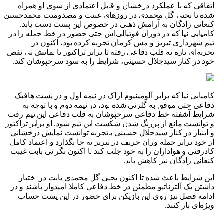
اتفاقی که با عملکرد درخشان و قابل اعتمادی از سوی او همراه
شده تا یحیی گل محمدی در روزهای غیبت و مصدومیت محمدحسین
کنعانی زادگان به آرامش ذهنی در خصوص این پست دست یابد.
کامیابی نیا که در دوران فوتبالی‌اش حتی حضور در خط حمله را در
تیم شهرداری تبریز و مس کرمان تجربه کرده بود، اکنون در
تجربه‌ای تازه به قلب دفاعی رفته تا برابر تراکتور با نمایش بی نقص
خود در کنار سیدجلال حسینی، شرایط را به سود سرخپوشان کند.
کامیابی نیا که برابر آلومینیوم اراک در نیمه اول و در پست هافبک
دفاعی حتی موفق به گلزنی شده بود، در نیمه دوم و با توجه به
شرایط آشفته خط دفاعی سرخپوشان به قلب دفاعی این تیم رفت
و توانست مانع از پررنگ شدن شکست این تیم شود. او برابر تراکتور
و اینبار در کنار سیدجلال حسینی باتجربه توانست نمایش درخشانی
از خود برابر حمله وران حریف در تبریز به جا بگذارد و اعتماد کامل
کادرفنی و هواداران را به خود جلب کند تا اکنون نگرانی بابت غیبت
کنعانی زادگان نیز کاهش یابد.
این شرایط باعث شده تا اکنون یحیی گل محمدی بابت در اختیار
داشتن یک آلترناتیو مطمئن در خط دفاعی کاملا امیدوار باشند و در
ادامه فصل نیز روی این بازیکن برای حضور در این پست حساب
ویژه‌ای باز کنند.