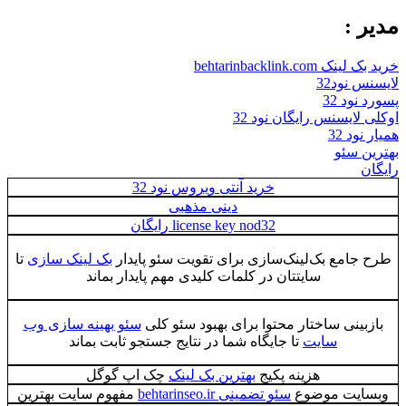
مدیر :
خرید بک لینک behtarinbacklink.com
لایسنس نود32
پسورد نود 32
اوکلی لایسنس رایگان نود 32
همیار نود 32
بهترین سئو
رایگان
خرید آنتی ویروس نود 32
دینی مذهبی
license key nod32 رایگان
طرح جامع بک‌لینک‌سازی برای تقویت سئو پایدار
بک لینک سازی
تا
سایتتان در کلمات کلیدی مهم پایدار بماند
بازبینی ساختار محتوا برای بهبود سئو کلی
سئو بهینه سازی وب
سایت
تا جایگاه شما در نتایج جستجو ثابت بماند
هزینه پکیج
بهترین بک لینک
چک اپ گوگل
وبسایت موضوع
سئو تضمینی behtarinseo.ir
مفهوم سایت بهترین