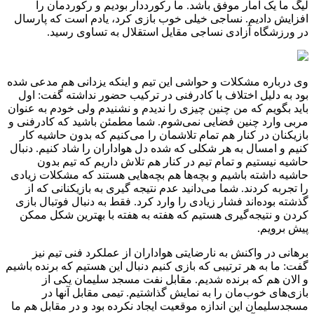
لیگ ما یک آمار موفق باشد. ما رکورددار بودیم و رکوردمان را
افزایش دادیم. نساجی خیلی خوب بازی کرد، یادم است که پارسال
در ورزشگاه آزادی نساجی مقایل استقلال به تساوی رسید.
وی درباره مشکلات و حواشی این تیم و اینکه یزدانی هم مدعی شده
بود به دلیل اختلاف با کادرفنی در ترکیب حضور نداشته گفت: اول
باید بگویم که من چنین چیزی را ندیدم و نشنیدم ولی خودم به عنوان
مربی وارد چنین فضایی نمی‌شوم. شما مطمئن باشید که کادرفنی و
بازیکنان در کنار هم تمام تلاشمان را می‌کنیم که بدون حاشیه کار
کنیم و امسال به هر شکلی که شده دل هواداران را شاد کنیم. دنبال
حاشیه نیستیم و تمام تیم در کنار هم تلاش داریم که تیم بدون
حاشیه داشته باشیم و بچه‌ها هم بچه‌هایی هستند که مشکلات زیادی
را تجربه کردند. شما می‌دانید عدم نتیجه گیری به بازیکنانی که از
گذشته بوده‌اند فشار زیادی را وارد کرد. فقط به دنبال فوتبال بازی
کردن و نتیجه‌گیری هستیم که هفته به هفته با بهترین شکل ممکن
پیش برویم.
برهانی در واکنش به نارضایتی هواداران از عملکرد فنی تیم نیز
گفت: ما به هر ترتیبی که بازی کنیم دنبال این هستیم که برنده باشیم
و الان هم که برنده شدیم. مقابل نفت مسجد سلیمان یکی از
بازی‌های خوب‌مان را به نمایش گذاشتیم. تیمی مقابل آنها در
مسجدسلیمان این اندازه موقعیت ایجاد نکرده بود و در مقابل هم ما