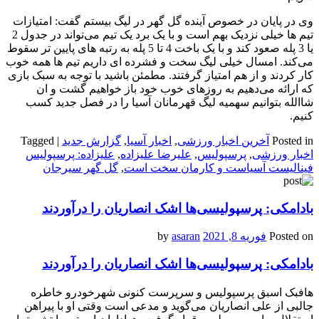
وی در پایان در خصوص آینده گل گهر در لیگ بیستم گفت: امتیازات
تیم ها خیلی نزدیک بهم است و با یک برد یک تیم می‌تواند در جدول 2
یا 3 پله صعود کند و با یک باخت 4 تا 5 پله به رتبه های پایین تر سقوط
می‌کند. امسال خیلی لیگ سخت و فشرده ای داریم تیم ها همه خوب
کار کردند و از هم امتیاز گرفتند. مطمئن باشید با توجه به سبک بازی
که ارائه می‌دهیم به روزهای خوب خود باز خواهیم گشت و ان
شاالله بتوانیم سهمیه لیگ قهرمانان آسیا را در فصل جدید کسب
کنیم.
Posted in
آخرین اخبار ورزشی
,
اخبار آسیا
,
گزارش جدید
|
Tagged
اخبار ورزشی
,
پرسپولیس
,
علیرضا علیزاده
,
علیزاده: پرسپولیس
فینالیست آسیاست و کارمان سخت است
,
گل گهر سیرجان
بادامکی: پرسپولیسی‌ها اشک انصاریان را درآوردند
Posted on
فوریه 8, 2021
by
asaran
بادامکی: پرسپولیسی‌ها اشک انصاریان را درآوردند
هافبک اسبق پرسپولیس و سرپرست کنونی شهرخودرو خاطره
جالبی از علی انصاریان می‌گوید و مدعی است وقتی او با پیراهن