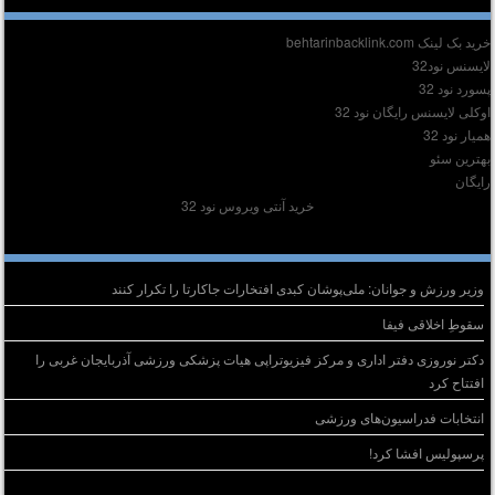
ید بک لینک behtarinbacklink.com
ایسنس نود32
سورد نود 32
وکلی لایسنس رایگان نود 32
میار نود 32
هترین سئو
ایگان
خرید آنتی ویروس نود 32
وشته‌های تازه
وزیر ورزش و جوانان: ملی‌پوشان کبدی افتخارات جاکارتا را تکرار کنند
سقوطِ اخلاقی فیفا
دکتر نوروزی دفتر اداری و مرکز فیزیوتراپی هیات پزشکی ورزشی آذربایجان غربی را
افتتاح کرد
انتخابات فدراسیون‌های ورزشی
پرسپولیس افشا کرد!