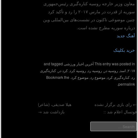
معاون وزیر خارجه روسیه کناره‌گیری رئیس‌جمهوری
سوریه از قدرت در مارس ۲۰۱۷ را رد و تأکید کرد
چنین موضوعی تاکنون در نشست‌های بین‌المللی وین
درباره سوریه مطرح نشده است.
آهنگ جدید
خرید بکلینک
This entry was posted in
آخرین اخبار ورزشی
and tagged
۲۰۱۷
,
اسد
,
روسیه در
,
روسیه رد
,
روسیه کرد
,
کرد در
,
کناره‌گیری
رد
,
کناره‌گیری کرد
,
موضوع رد
,
موضوع کرد
. Bookmark the
.
permalink
رای بازی برگزار نشده
هیلا صدیقی، (شاعر)
وتسال اعلام شد ::
بازداشت شد
→
Post navigatio
Searc
دیر :