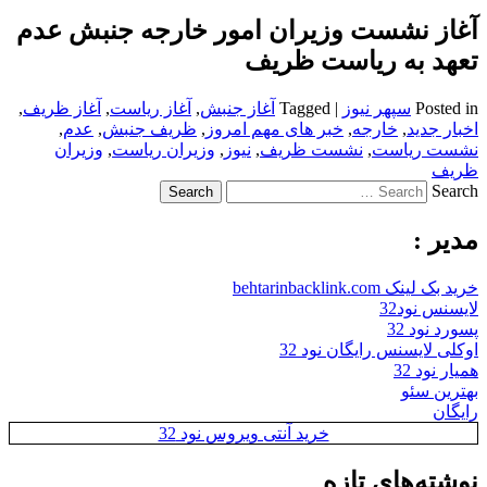
آغاز نشست وزیران امور خارجه جنبش عدم
تعهد به ریاست ظریف
Posted in
سپهر نیوز
|
Tagged
آغاز جنبش
,
آغاز ریاست
,
آغاز ظریف
,
اخبار جدید
,
خارجه
,
خبر های مهم امروز
,
ظریف جنبش
,
عدم
,
نشست ریاست
,
نشست ظریف
,
نیوز
,
وزیران ریاست
,
وزیران
ظریف
Search
مدیر :
خرید بک لینک behtarinbacklink.com
لایسنس نود32
پسورد نود 32
اوکلی لایسنس رایگان نود 32
همیار نود 32
بهترین سئو
رایگان
خرید آنتی ویروس نود 32
نوشته‌های تازه