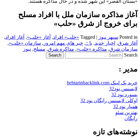
«بستان القصر» این شهر شده و در حال مذاکره هستند.
آغاز مذاکره سازمان ملل با افراد مسلح
برای خروج از شرق «حلب»
Posted in
سپهر نیوز
|
Tagged
«حلب» افراد
,
آغاز «حلب»
,
آغاز افراد
,
آغاز شرق
,
اخبار جدید
,
با ::
,
خبر های مهم امروز
,
سازمان «حلب»
,
سازمان شرق
,
مذاکره «حلب»
,
مذاکره شرق
,
مسلح
,
نیوز
Search
مدیر :
خرید بک لینک behtarinbacklink.com
لایسنس نود32
پسورد نود 32
اوکلی لایسنس رایگان نود 32
همیار نود 32
بهترین سئو
رایگان
نوشته‌های تازه