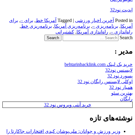
اپدیت نود32
Posted in
آخرین اخبار ورزشی
|
Tagged
آمريكا خط
,
برای –
,
برای
آمريكا
,
برنامه‌ريزی –
,
برنامه‌ريزی آمريكا
,
برنامه‌ريزی خط
,
راه‌اندازی –
,
راه‌اندازی آمريكا
,
كشتيرانی
Search
مدیر :
خرید بک لینک behtarinbacklink.com
لایسنس نود32
پسورد نود 32
اوکلی لایسنس رایگان نود 32
همیار نود 32
بهترین سئو
رایگان
خرید آنتی ویروس نود 32
نوشته‌های تازه
وزیر ورزش و جوانان: ملی‌پوشان کبدی افتخارات جاکارتا را