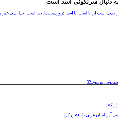
 به دنبال سرنگونی اسد است
 جدید
,
است از
,
با است
,
با اسد
,
تروریست‌ها
,
جدا است
,
جدا اسد
,
خبر ه
تی ویروس نود 32
ر کنند
 آذربایجان غربی را افتتاح کرد