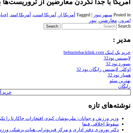
آمریکا با جدا نکردن معارضین از تروریست‌ها
Posted in
سپهر نیوز
|
Tagged
آمریکا از
,
آمریکا است
,
آمریکا اسد
,
اخبار
امروز
,
معارضین
,
نیوز
Search
مدیر :
خرید بک لینک behtarinbacklink.com
لایسنس نود32
پسورد نود 32
اوکلی لایسنس رایگان نود 32
همیار نود 32
بهترین سئو
رایگان
خرید آن
نوشته‌های تازه
وزیر ورزش و جوانان: ملی‌پوشان کبدی افتخارات جاکارتا را تکرا
سقوطِ اخلاقی فیفا
دکتر نوروزی دفتر اداری و مرکز فیزیوتراپی هیات پزشکی ورزشی