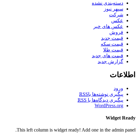
دسته‌بندی نشده
سپهر نیوز
شرکت
عکس
عکس های خبر
فروش
قیمت جدید
قیمت سکه
قیمت طلا
قیمت های جدید
گزارش جدید
اطلاعات
ورود
پیگیری نوشته‌ها با
RSS
پیگیری دیدگاه‌ها با
RSS
WordPress.org
Widget Ready
This left column is widget ready! Add one in the admin panel.