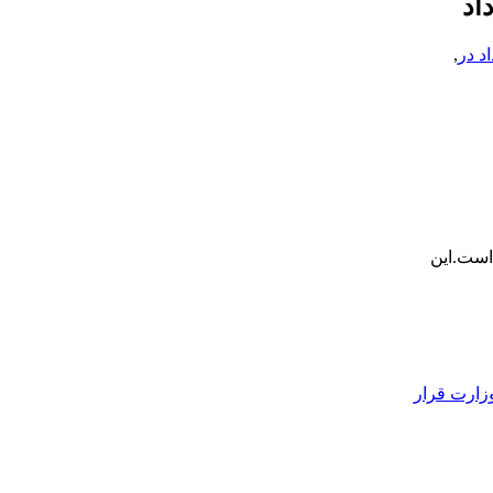
اد
اد در
,
است.این
زارت قرار