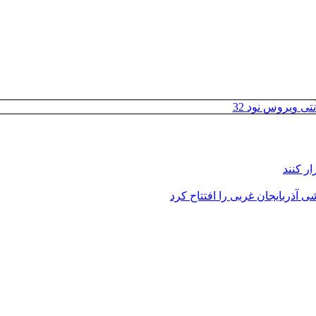
تی ویروس نود 32
ر کنند
 آذربایجان غربی را افتتاح کرد