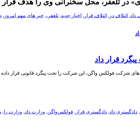
دی» در تلعفر، محل سخنرانی‌ وی را هدف قرار د
ف داد
,
ائتلاف در
,
ائتلاف قرار
,
اخبار جدید
,
تلعفر،
,
خبر های مهم امروز
,
د
د
یگرد قرار داد
یل های شرکت فولکس واگن، این شرکت را تحت پیگرد قانونی قرار داده 
,
دادگستری داد
,
دادگستری قرار
,
فولکس‌واگن
,
وزارت داد
,
وزارت را
,
و