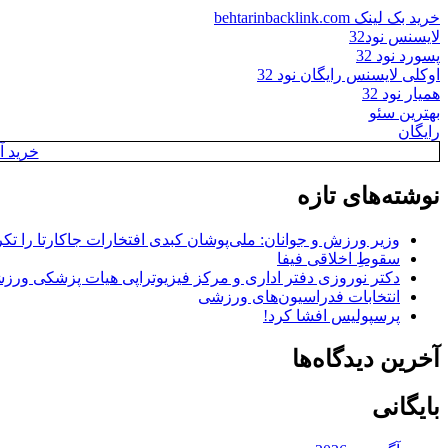
خرید بک لینک behtarinbacklink.com
لایسنس نود32
پسورد نود 32
اوکلی لایسنس رایگان نود 32
همیار نود 32
بهترین سئو
رایگان
خرید آن
نوشته‌های تازه
وزیر ورزش و جوانان: ملی‌پوشان کبدی افتخارات جاکارتا را تکرا
سقوطِ اخلاقی فیفا
دکتر نوروزی دفتر اداری و مرکز فیزیوتراپی هیات پزشکی ورزشی
انتخابات فدراسیون‌های ورزشی
پرسپولیس افشا کرد!
آخرین دیدگاه‌ها
بایگانی