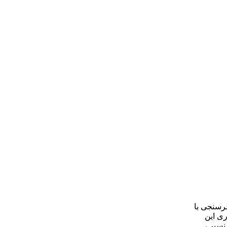
ظرسنجی با
ری این
ول خطای نسبی،