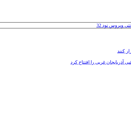
تی ویروس نود 32
ر کنند
 آذربایجان غربی را افتتاح کرد