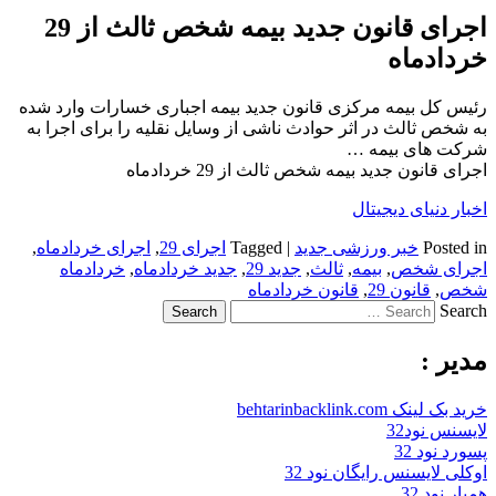
اجرای قانون جدید بیمه شخص ثالث از 29
خردادماه
رئیس کل بیمه مرکزی قانون جدید بیمه اجباری خسارات وارد شده
به شخص ثالث در اثر حوادث ناشی از وسایل نقلیه را برای اجرا به
شرکت های بیمه …
اجرای قانون جدید بیمه شخص ثالث از 29 خردادماه
اخبار دنیای دیجیتال
Posted in
خبر ورزشی جدید
|
Tagged
اجرای 29
,
اجرای خردادماه
,
اجرای شخص
,
بیمه
,
ثالث
,
جدید 29
,
جدید خردادماه
,
خردادماه
شخص
,
قانون 29
,
قانون خردادماه
Search
مدیر :
خرید بک لینک behtarinbacklink.com
لایسنس نود32
پسورد نود 32
اوکلی لایسنس رایگان نود 32
همیار نود 32