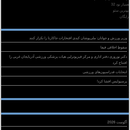
میار نود 32
هترین سئو
ایگان
وشته‌های تازه
وزیر ورزش و جوانان: ملی‌پوشان کبدی افتخارات جاکارتا را تکرار کنند
سقوطِ اخلاقی فیفا
دکتر نوروزی دفتر اداری و مرکز فیزیوتراپی هیات پزشکی ورزشی آذربایجان غربی را
افتتاح کرد
انتخابات فدراسیون‌های ورزشی
پرسپولیس افشا کرد!
خرین دیدگاه‌ها
ایگانی
آگوست 2026