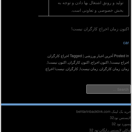
تولید و رونق اشتغال بها دادن و توجه به
بخش خصوصی و تعاونی است.
اکنون زمان اخراج کارگران نیست!
car
Posted in
آخرین اخبار ورزشی
|
Tagged
اخراج کارگران
,
اخراج نیست!
,
اکنون اخراج
,
اکنون کارگران
,
اکنون نیست!
,
زمان
,
زمان کارگران
,
زمان نیست!
,
کارگران
,
نیست! اخراج
Searc
دیر :
ید بک لینک behtarinbacklink.com
ایسنس نود32
سورد نود 32
وکلی لایسنس رایگان نود 32