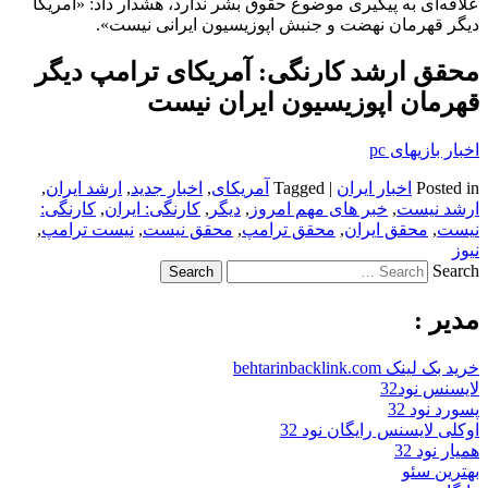
علاقه‌ای به پیگیری موضوع حقوق بشر ندارد، هشدار داد: «آمریکا
دیگر قهرمان نهضت و جنبش اپوزیسیون ایرانی نیست».
محقق ارشد کارنگی: آمریکای ترامپ دیگر
قهرمان اپوزیسیون ایران نیست
اخبار بازیهای pc
Posted in
اخبار ایران
|
Tagged
آمریکای
,
اخبار جدید
,
ارشد ایران
,
ارشد نیست
,
خبر های مهم امروز
,
دیگر
,
کارنگی: ایران
,
کارنگی:
نیست
,
محقق ایران
,
محقق ترامپ
,
محقق نیست
,
نیست ترامپ
,
نیوز
Search
مدیر :
خرید بک لینک behtarinbacklink.com
لایسنس نود32
پسورد نود 32
اوکلی لایسنس رایگان نود 32
همیار نود 32
بهترین سئو