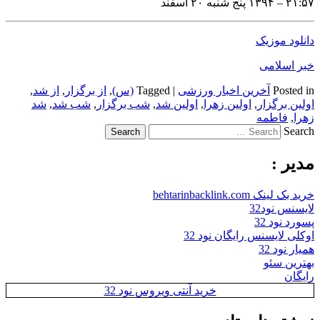
۲۱:۵۷ – ۱۳۹۴ پنج شنبه ۲۰ اسفند
دانلود موزیک
خبر اسلامی
Posted in
آخرین اخبار ورزشی
|
Tagged
(س)
,
از برگزار
,
از شد
,
اولین برگزار
,
اولین زهرا
,
اولین شد
,
شب برگزار
,
شب شد
,
شد
زهرا
,
فاطمه‌
Search
مدیر :
خرید بک لینک behtarinbacklink.com
لایسنس نود32
پسورد نود 32
اوکلی لایسنس رایگان نود 32
همیار نود 32
بهترین سئو
رایگان
خرید آنتی ویروس نود 32