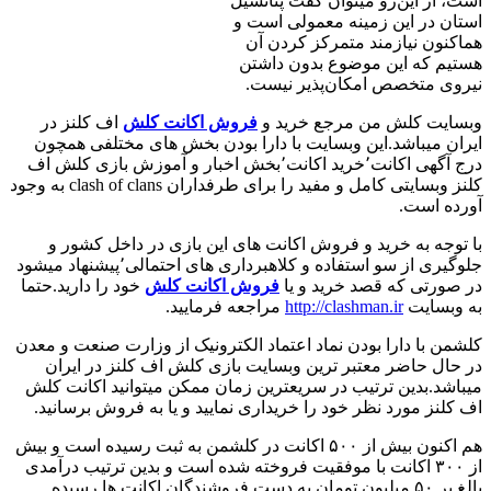
است، از این‌رو می‎توان گفت پتانسیل
استان در این زمینه معمولی است و
هم‎اکنون نیازمند متمرکز کردن آن
هستیم که این موضوع بدون داشتن
نیروی متخصص امکان‌پذیر نیست.
وبسایت کلش من مرجع خرید و
فروش اکانت کلش
اف کلنز در
ایران میباشد.این وبسایت با دارا بودن بخش های مختلفی همچون
درج آگهی اکانت٬خرید اکانت٬بخش اخبار و آموزش بازی کلش اف
کلنز وبسایتی کامل و مفید را برای طرفداران clash of clans به وجود
آورده است.
با توجه به خرید و فروش اکانت های این بازی در داخل کشور و
جلوگیری از سو استفاده و کلاهبرداری های احتمالی٬پیشنهاد میشود
در صورتی که قصد خرید و یا
فروش اکانت کلش
خود را دارید.حتما
به وبسایت
http://clashman.ir
مراجعه فرمایید.
کلشمن با دارا بودن نماد اعتماد الکترونیک از وزارت صنعت و معدن
در حال حاضر معتبر ترین وبسایت بازی کلش اف کلنز در ایران
میباشد.بدین ترتیب در سریعترین زمان ممکن میتوانید اکانت کلش
اف کلنز مورد نظر خود را خریداری نمایید و یا به فروش برسانید.
هم اکنون بیش از ۵۰۰ اکانت در کلشمن به ثبت رسیده است و بیش
از ۳۰۰ اکانت با موفقیت فروخته شده است و بدین ترتیب درآمدی
بالغ بر ۵۰ میلیون تومان به دست فروشندگان اکانت ها رسیده