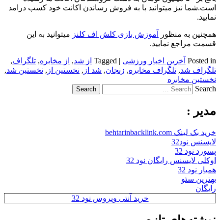
است.شما نیز میتوانید با به فروش رساندن اکانت خود کسب درامد
نمایید.
همچنین به منظور
آموزش بازی کلش اف کلنز
میتوانید به این
قسمت مراجع نمایید.
Posted in
آخرین اخبار ورزشی
|
Tagged
از شد
,
از مخابره
,
تلگراف
,
تلگراف شد
,
تلگراف مخابره
,
زنجان
,
شد از
,
نخستین از
,
نخستین شد
,
نخستین مخابره
Search
مدیر :
خرید بک لینک behtarinbacklink.com
لایسنس نود32
پسورد نود 32
اوکلی لایسنس رایگان نود 32
همیار نود 32
بهترین سئو
رایگان
خرید آنتی ویروس نود 32
نوشته‌های تازه