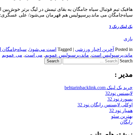
هافبک تیم فوتبال سیاه جامگان به بقای تیمش در لیگ برتر خوش‌بین 
سیاه‌جامگان می ماند،‌پرسپولیس هم قهرمان می‌شود/ علی عسگری
بک لینک رنک 3
بازی
Posted in
آخرین اخبار ورزشی
|
Tagged
است می‌شود/
,
سیاه‌جامگان 
ماند،‌پرسپولیس است
,
ماند،‌پرسپولیس عمویم
,
می است
,
می عمویم
Search
مدیر :
خرید بک لینک behtarinbacklink.com
لایسنس نود32
پسورد نود 32
اوکلی لایسنس رایگان نود 32
همیار نود 32
بهترین سئو
رایگان