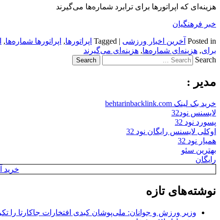
هزینه‌ای که اپراتورها برای ترابرد شماره‌ها می‌گیرند
خبر فرهنگیان
Posted in
آخرین اخبار ورزشی
|
Tagged
اپراتورها
,
اپراتورها شماره‌ها
,
ا
برای
,
هزینه‌ای شماره‌ها
,
هزینه‌ای می‌گیرند
Search
مدیر :
خرید بک لینک behtarinbacklink.com
لایسنس نود32
پسورد نود 32
اوکلی لایسنس رایگان نود 32
همیار نود 32
بهترین سئو
رایگان
خرید آن
نوشته‌های تازه
وزیر ورزش و جوانان: ملی‌پوشان کبدی افتخارات جاکارتا را تکرا