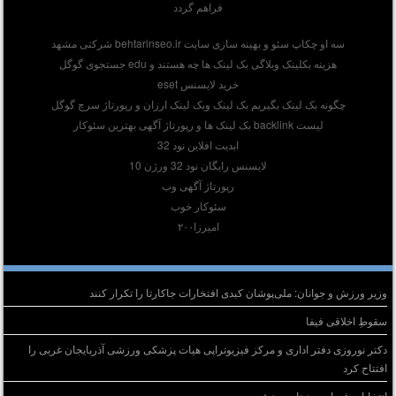
فراهم گردد
سه او چکاپ
سئو و بهینه سازی سایت behtarinseo.ir
شرکتی مشهد
هزینه بکلینک وبلاگی
بک لینک ها چه هستند
و edu جستجوی گوگل
خرید لایسنس eset
چگونه بک لینک بگیریم بک لینک و
بک لینک ارزان
و رپورتاژ سرچ گوگل
لیست backlink
بک لینک ها
و رپورتاژ آگهی بهترین سئوکار
ابدیت افلاین نود 32
لایسنس رایگان نود 32 ورژن 10
رپورتاژ آگهی وب
سئوکار خوب
امیرزا۲۰۰
وشته‌های تازه
وزیر ورزش و جوانان: ملی‌پوشان کبدی افتخارات جاکارتا را تکرار کنند
سقوطِ اخلاقی فیفا
دکتر نوروزی دفتر اداری و مرکز فیزیوتراپی هیات پزشکی ورزشی آذربایجان غربی را
افتتاح کرد
انتخابات فدراسیون‌های ورزشی