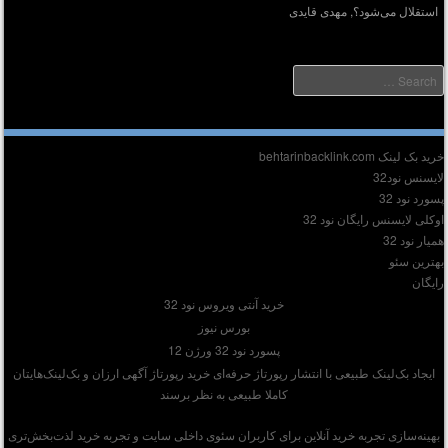
استقلال می‌شود؟
,
مهدی قایدی
Searc
دیر :
ید بک لینک behtarinbacklink.com
ایسنس نود32
سورد نود 32
وکلی لایسنس رایگان نود 32
میار نود 32
هترین سئو
ایگان
خرید آنتی ویروس نود 32
بورس نیوز
پسورد نود 32 ورژن 12
ایجاد بک‌لینک طبیعی با انتشار رپورتاژ حرفه‌ای
خرید رپورتاژ آگهی ارزان
و بک‌لینک‌هایتان
کاملا طبیعی به نظر برسند
بهینه‌سازی تجربه خرید آنلاین برای کاربران
سئوی داخلی سایت
و تجربه خرید لذت‌بخش‌تری