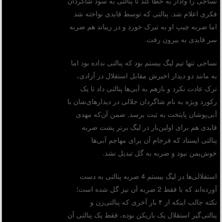
نساجی را وادار به خطا کند تا پنالتی به سود شاگردان
فکری اعلام شد. پنالتی که توسط قایدی نواخته شد
اما ضربه چیپ او به تیرک خورد و در ریباند هم ضربه
سر قایدی به بیرون رفت.
نساجی تنها تیم لیگ بیستم بود که پنالتی نداده بود اما
به مانند دو دیدار اخیرش مقابل استقلال در آزادی،
ترک عادت نکرد و بازهم به آبی‌ها پنالتی داد تا یک
رکورد ویژه به نام شاگردان جلالی در دیدارهای‌شان با
آبی‌پوشان پایتخت به ثبت برسد. ضمن آن‌که مهدی
قایدی هم برای اولین‌بار در لیگ برتر پشت ضربه
پنالتی ایستاد که فرجام آن برای مهاجم آبی‌ها
خوش‌یمن نبود و ضربه به گل تبدیل نشد.
استقلالی‌ها در لیگ بیستم 4 ضربه پنالتی به دست
آورده‌اند که با فقط 2 ضربه آن نیز گل شده است؛
نکته جالب اینکه از ۴ بار آخری که پنالتی‌زن و
پنالتی‌گیر استقلال یک بازیکن بوده، فقط یک پنالتی آن