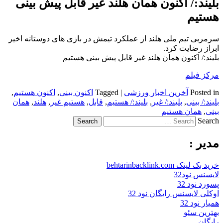
بلیند:/ اکنون همان هلند غیر قابل پیش بینی
هستیم
سرمربی تیم ملی هلند از عملکرد تیمش در بازی های دوستانه اخیر
ابراز رضایت کرد.
بلیند:/ اکنون همان هلند غیر قابل پیش بینی هستیم
مرکز فیلم
Posted in
آخرین اخبار ورزشی
|
Tagged
اکنون بینی
,
اکنون هستیم
,
بلیند:/ بینی
,
بلیند:/ غیر
,
بلیند:/ هستیم
,
قابل
,
هستیم غیر
,
هلند
,
همان
بینی
,
همان هستیم
Search
مدیر :
خرید بک لینک behtarinbacklink.com
لایسنس نود32
پسورد نود 32
اوکلی لایسنس رایگان نود 32
همیار نود 32
بهترین سئو
رایگان