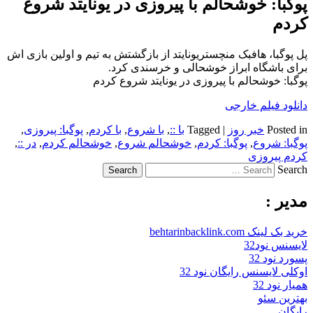
پوگبا: خوشحالم با پیروزی در یونایتد شروع
کردم
پل پوگبا، هافبک منچستریونایتد از بازگشتش به تیم و اولین بازی اش
برای باشگاه ابراز خوشحالی و خرسندی کرد.
پوگبا: خوشحالم با پیروزی در یونایتد شروع کردم
دانلود فیلم خارجی
Posted in
خبر روز
|
Tagged
با ::
,
با شروع
,
با کردم
,
پوگبا: پیروزی
,
پوگبا: شروع
,
پوگبا: کردم
,
خوشحالم شروع
,
خوشحالم کردم
,
در ::
,
کردم پیروزی
Search
مدیر :
خرید بک لینک behtarinbacklink.com
لایسنس نود32
پسورد نود 32
اوکلی لایسنس رایگان نود 32
همیار نود 32
بهترین سئو
رایگان