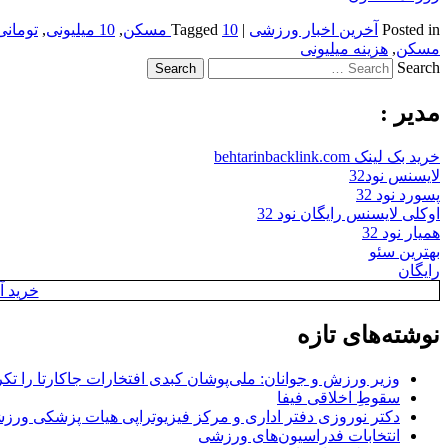
Posted in
آخرین اخبار ورزشی
|
10 مسکن
Tagged
,
10 میلیونی
,
تومانی
مسکن
,
هزینه میلیونی
Search
مدیر :
خرید بک لینک behtarinbacklink.com
لایسنس نود32
پسورد نود 32
اوکلی لایسنس رایگان نود 32
همیار نود 32
بهترین سئو
رایگان
خرید آن
نوشته‌های تازه
وزیر ورزش و جوانان: ملی‌پوشان کبدی افتخارات جاکارتا را تکرا
سقوطِ اخلاقی فیفا
دکتر نوروزی دفتر اداری و مرکز فیزیوتراپی هیات پزشکی ورزشی
انتخابات فدراسیون‌های ورزشی