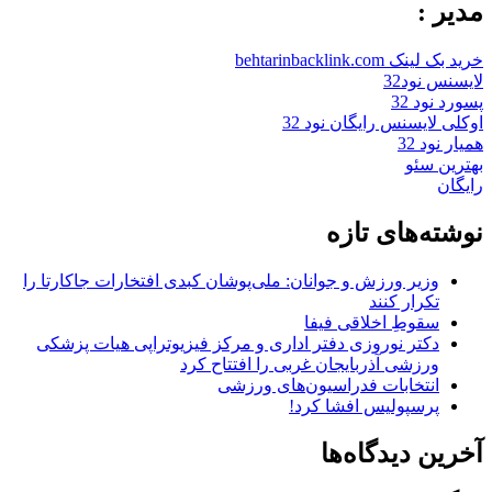
مدیر :
خرید بک لینک behtarinbacklink.com
لایسنس نود32
پسورد نود 32
اوکلی لایسنس رایگان نود 32
همیار نود 32
بهترین سئو
رایگان
نوشته‌های تازه
وزیر ورزش و جوانان: ملی‌پوشان کبدی افتخارات جاکارتا را
تکرار کنند
سقوطِ اخلاقی فیفا
دکتر نوروزی دفتر اداری و مرکز فیزیوتراپی هیات پزشکی
ورزشی آذربایجان غربی را افتتاح کرد
انتخابات فدراسیون‌های ورزشی
پرسپولیس افشا کرد!
آخرین دیدگاه‌ها