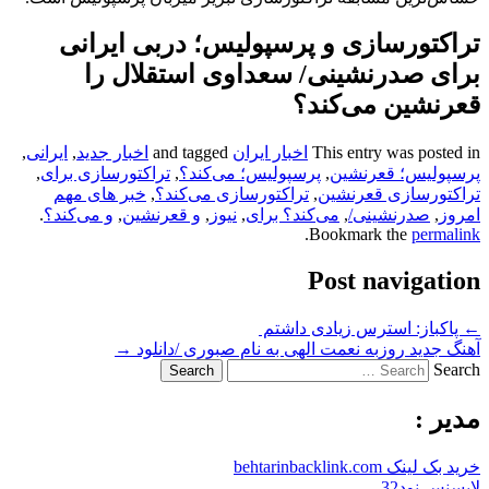
تراکتورسازی و پرسپولیس؛ دربی ایرانی
برای صدرنشینی/ سعداوی استقلال را
قعرنشین می‌کند؟
This entry was posted in
اخبار ایران
and tagged
اخبار جدید
,
ایرانی‌
,
پرسپولیس؛ قعرنشین
,
پرسپولیس؛ می‌کند؟
,
تراکتورسازی برای
,
تراکتورسازی قعرنشین
,
تراکتورسازی می‌کند؟
,
خبر های مهم
امروز
,
صدرنشینی/
,
می‌کند؟ برای
,
نیوز
,
و قعرنشین
,
و می‌کند؟
.
.
Bookmark the
permalink
Post navigation
←
پاکباز: استرس زیادی داشتم
آهنگ جدید روزبه نعمت الهی به نام صبوری /دانلود
→
Search
مدیر :
خرید بک لینک behtarinbacklink.com
لایسنس نود32