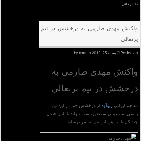
طاهرخانی
واکنش مهدی طارمی به درخشش در تیم
پرتغالی
Posted on
آگوست 25, 2019
by
asaran
واکنش مهدی طارمی به
درخشش در تیم پرتغالی
مهاجم ایرانی
ریوآوه
از درخشش خود در این تیم
راضی است ولی مطمئن نیست بتواند تا پایان فصل
چند گل با پیراهن این تیم به ثمر برساند.