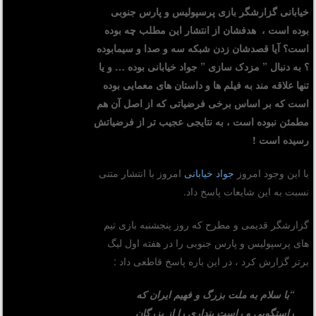
خیابانی گزارشگر بازی پرسپولیس و پارس جنوبی
بوده است ، هدفشان از انتشار این مطلب چه بوده
است؟ آیا قصدشان زدن شبکه سه و صدا و سیمابوده
؟ به دنبال ” مزدک سازی ” جواد خیابانی بوده … و یا
تنها علاقه مند به فیلم ها و داستان های معمایی بوده
است که بر اساس برخی فرضیاتی که از اصل آن هم
مطمئن نبوده است ، به نتایجی عجیب تر از فرضیاتش
رسیده است !
با این وجود امروز
جواد خیابانی
امروز با انتشار متنی
نسبت به این شایعات پاسخ داد.
گزارشگر قدیمی و مطرح که روز پنجشنبه بازی تیم
های پرسپولیس و پارس جنوبی را در هفته اول لیگ
برتر گزارش کرد ، در این باره پاسخ قاطعی داد :
“با سلام به ملت بزرگ و فهیم ایران که
راستگویی و راست پنداری را از بزرگان