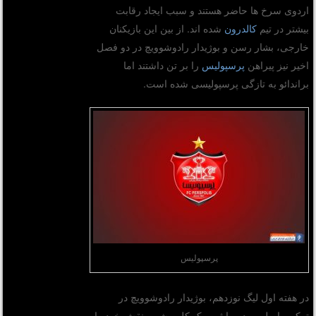
اردوی سرخ ها حاضر هستند و سبب ایجاد رقابت
بیشتر در تیم
کالدرون
شده اند. از بین این بازیکنان
خارجی، بشار رسن و بوژیدار رادوشوویچ در دو فصل
اخیر نیز پیراهن
پرسپولیس
را بر تن داشتند اما
براندائو به تازگی پرسپولیسی شده است.
پرسپولیس
در هفته اول لیگ نوزدهم، بوژیدار رادوشوویچ در
ترکیب اصلی بود و با ثبت یک کلین شیت نقش خود را