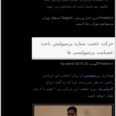
تکلیف تیم فصل آینده ام مشخص می شود.
Posted in
آخرین اخبار ورزشی
|
Tagged
استقلال تهران
,
پرسپولیس تهران
,
رضا کریمی
حرکت عجیب ستاره پرسپولیس باعث
عصبانیت پرسپولیسی ها
Posted on
آگوست 25, 2019
by
asaran
هواداران
پرسپولیس
از زمان انتخاب این جراحی
راضی به نظر نمی‌رسند چرا که به گفته جراح
کامیابی‌نیا
، دوره نقاهت این بازیکن بین ۶ هفته تا ۲ ماه
طول خواهد کشید.