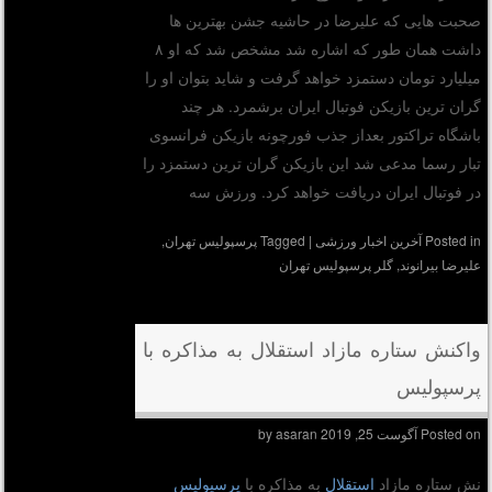
صحبت هایی که علیرضا در حاشیه جشن بهترین ها
داشت همان طور که اشاره شد مشخص شد که او ۸
میلیارد تومان دستمزد خواهد گرفت و شاید بتوان او را
گران ترین بازیکن فوتبال ایران برشمرد. هر چند
باشگاه تراکتور بعداز جذب فورچونه بازیکن فرانسوی
تبار رسما مدعی شد این بازیکن گران ترین دستمزد را
در فوتبال ایران دریافت خواهد کرد. ورزش سه
Posted in
آخرین اخبار ورزشی
|
Tagged
پرسپولیس تهران
,
علیرضا بیرانوند
,
گلر پرسپولیس تهران
واکنش ستاره مازاد استقلال به مذاکره با
پرسپولیس
Posted on
آگوست 25, 2019
by
asaran
نش ستاره مازاد
استقلال
به مذاکره با
پرسپولیس