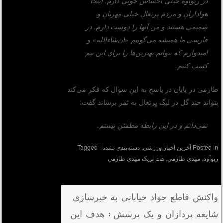
در ریوآوه خیلی احساس خوبی دارم. اینجا
هواداران و مردم پرتغال خیلی مهربان و
صمیمی هستند و من آنها را دوست دارم. در
فارسی ما همیشه می‌گوییم «ان‌شاءالله» و
امیدوارم که بتوانم بهترین‌ها را برای این تیم
کسب کنیم.
طارمی در پایان در پاسخ به این سوال که فکر می‌کند
بتواند چند گل در لیگ پرتغال به ثمر برساند گفت:
نمی‌دانم و در این رابطه مطمئن نیستم.
Posted in
آخرین اخبار ورزشی
,
دسته‌بندی نشده
|
Tagged
ریوآوه
,
مهدی طارمی
,
هت تریک مهدی طارمی
واکنش قاطع جواد خیابانی به خبرسازی
شایعه پردازان و یک پرسش : هدف این