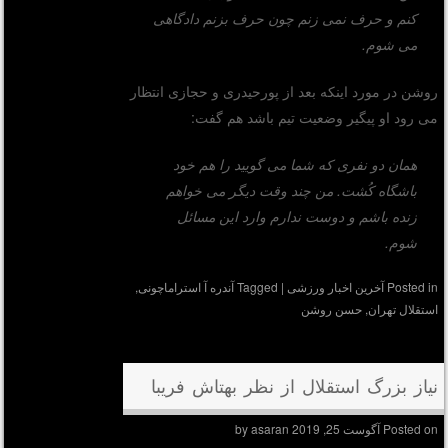
کنم و حرف نمی زنم چون حرف بزنم دادگاهی
می شوم.
روشن در مورد اینکه بعد از پورحیدری و حجازی انتظار
می رود او پیگیر وضعیت تیم باشد هم گفت:
همان دو نفری که شما می گویید را هم خود
باشگاه کُشت. من چند وقت دیگر می خواهم
زنده باشم و دوست ندارم وارد این مسائل
شوم.
Posted in
آخرین اخبار ورزشی
|
Tagged
آندره آ استراماچونی
,
استقلال تهران
,
حسن روشن
نیاز بزرگ استقلال از نظر بهتاش فریبا
Posted on
آگوست 25, 2019
by
asaran