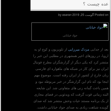
عده چیست ؟
Posted on
آگوست 25, 2019
by
asaran
جواد خیابانی
بعد از جدایی
مزدک میرزایی
از تلویزیون و کوچ او به
اروپا، در روزهای اخیر همشهری در مطلبی این خبر را
منتشر کرد که یکی دیگر از گزارشگران مطرح فوتبال
ایران نیز برای کار در شبکه های ماهواره ای فارسی
زبان خارج از کشور از ایران رفته است. موضوع مهم
اینجا بود که نام این گزارشگر در خبر مربوطه نبود و
همین باعث گمانه زنی های متفاوتی شد. این شایعه
البته زمانی قوت گرفت که ویدئویی در فضای مجازی
از یک برنامه مستند حیات وحش منتشر شد که صدای
گوینده شباهت زیادی به صدای جواد خیابانی داشت.