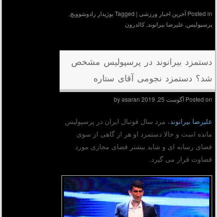
Posted in
آخرین اخبار ورزشی
|
Tagged
بوژیدار رادوشوویچ
,
پرسپولیس
,
علیرضا بیرانوند
,
کالدرون
دستمزد بیرانوند در پرسپولیس مشخص
شد؟ دستمزد نجومی آقای ستاره
Posted on
آگوست 25, 2019
by
asaran
علیرضا بیرانوند
، مرد سال فوتبال ایران در پرسپولیس
مانده است و حالا دستمزد او هر از گاهی از سوی
فضای رسانه ای و شاید بیشتر فضای مجازی مورد
قضاوت قرار می گیرد.