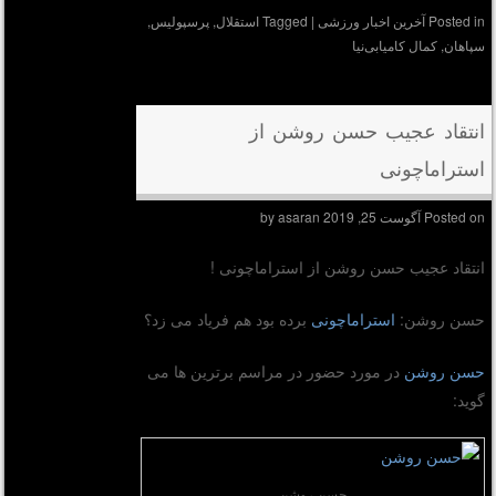
Posted in
آخرین اخبار ورزشی
|
Tagged
استقلال
,
پرسپولیس
,
سپاهان
,
کمال کامیابی‌نیا
انتقاد عجیب حسن روشن از
استراماچونی
Posted on
آگوست 25, 2019
by
asaran
انتقاد عجیب حسن روشن از استراماچونی !
حسن روشن:
استراماچونی
برده بود هم فریاد می زد؟
حسن روشن
در مورد حضور در مراسم برترین ها می
گوید:
حسن روشن