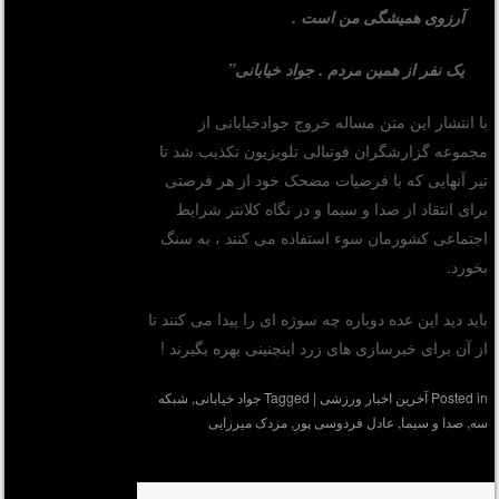
آرزوی همیشگی من است .
یک نفر از همین مردم . جواد خیابانی”
با انتشار این متن مساله خروج جوادخیابانی از
مجموعه گزارشگران فوتبالی تلویزیون تکذیب شد تا
تیر آنهایی که با فرضیات مضحک خود از هر فرصتی
برای انتقاد از صدا و سیما و در نگاه کلانتر شرایط
اجتماعی کشورمان سوء استفاده می کنند ، به سنگ
بخورد.
باید دید این عده دوباره چه سوژه ای را پیدا می کنند تا
از آن برای خبرسازی های زرد اینچنینی بهره بگیرند !
Posted in
آخرین اخبار ورزشی
|
Tagged
جواد خیابانی
,
شبکه
سه
,
صدا و سیما
,
عادل فردوسی پور
,
مزدک میرزایی