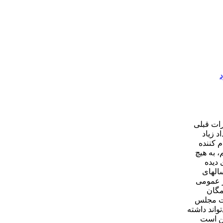
رات قبلی
د زیاد
م کننده
م، به هیچ
 دیده
الهای
ر عمومی
مگان
بات مجلس
واند داشته
کن است