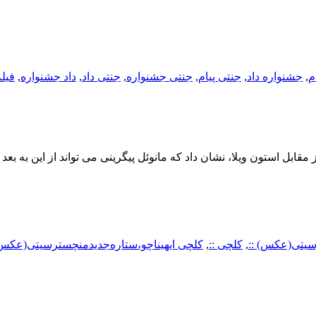
م
,
جشنواره داد
,
جنتی پیام
,
جنتی جشنواره
,
جنتی داد
,
داد جشنواره
,
فیل
قابل استون ویلا، نشان داد که مانوئل پیگرینی می تواند از این به بعد
رسیتی(عکس) ::
,
کلچی ::
,
کلچی ایهیناچو،ستاره‌جدیدمنچسترسیتی(عکس