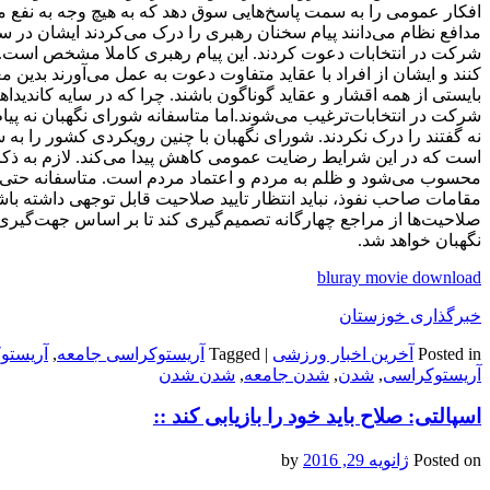
افکار عمومی را به سمت پاسخ‌هایی سوق دهد که به هیچ وجه به نفع 
مدافع نظام می‌دانند پیام سخنان رهبری را درک می‌کردند ایشان در 
شرکت در انتخابات دعوت کردند. این پیام رهبری کاملا مشخص است. و
کنند و ایشان از افراد با عقاید متفاوت دعوت به عمل می‌آورند بدین م
بایستی از همه اقشار و عقاید گوناگون باشند. چرا که در سایه کاندیداه
شرکت در انتخابات‌ترغیب می‌شوند.اما متاسفانه شورای نگهبان نه پیا
نه گفتند را درک نکردند. شورای نگهبان با چنین رویکردی کشور را ب
است که در این شرایط رضایت عمومی کاهش پیدا می‌کند. لازم به ذکر
محسوب می‌شود و ظلم به مردم و اعتماد مردم است. متاسفانه حتی
مقامات صاحب نفوذ، نباید انتظار تایید صلاحیت قابل توجهی داشته باشیم
صلاحیت‌ها از مراجع چهارگانه تصمیم‌گیری کند تا بر اساس جهت‌گیری
نگهبان خواهد شد.
bluray movie download
خبرگذاری خوزستان
Posted in
آخرین اخبار ورزشی
|
Tagged
آریستوکراسی جامعه
,
آریستو
آریستوکراسی
,
شدن
,
شدن جامعه
,
شدن شدن
اسپالتی: صلاح باید خود را بازیابی کند ::
Posted on
ژانویه 29, 2016
by