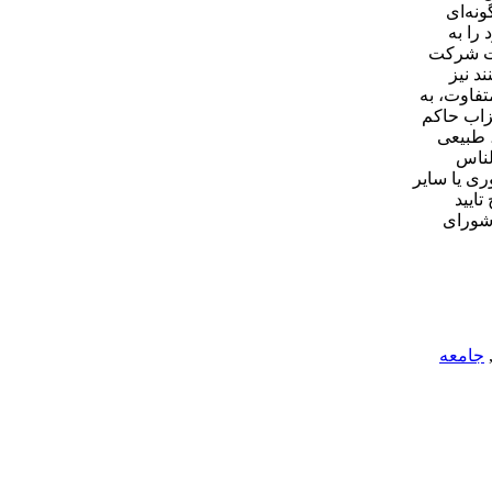
نه‌ای
را به
ات شرکت
د نیز
تفاوت، به
حزاب حاکم
 طبیعی
لناس
ی یا سایر
تایید
 شورای
جامعه