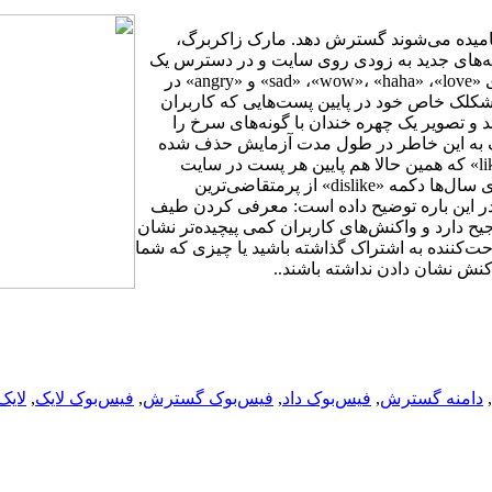
نامیده می‌شوند گسترش دهد. مارک زاکربرگ،
ه‌های جدید به زودی روی سایت و در دسترس یک
میلیارد و نیم کاربر فیس‌بوک قرار می‌گیرد.زاکربرگ می‌گوید دکمه‌های «sad» ،«wow»، «haha» ،«love» و «angry» در
ا شکلک خاص خود در پایین پست‌هایی که کاربران
د. یکی از شکلک‌ها که «yay» نامیده می‌شد و تصویر یک چهره خندان با گونه‌های سرخ را
لک به این خاطر در طول مدت آزمایش حذف شده
است که کاربران به طور واضح منظور آن را درک نمی‌کردند.دکمه «like» که همین حالا هم پایین هر پست در سایت
نمایش داده می‌شود، یکی از ویژگی‌های برجسته فیس‌بوک است و برای سال‌ها دکمه «dislike» از پرمتقاضی‌ترین
در این باره توضیح داده است:‌ معرفی کردن طیف
یح دارد و واکنش‌های کاربران کمی پیچیده‌تر نشان
احت‌کننده به اشتراک گذاشته باشید یا چیزی که شما
نش نشان دادن نداشته باشند..
,
دامنه گسترش
,
فیس‌بوک داد
,
فیس‌بوک گسترش
,
فیس‌بوک لایک
,
لایک