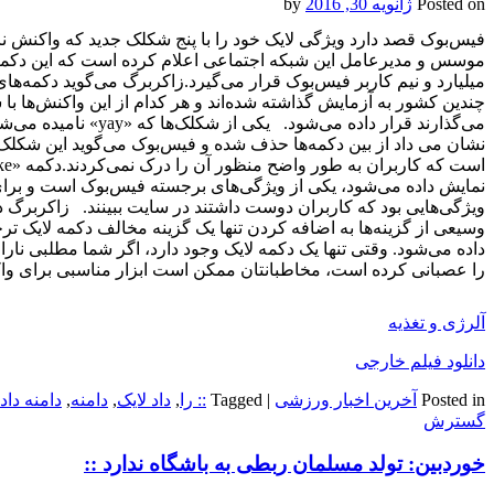
Posted on
ژانویه 30, 2016
by
فیس‌بوک قصد دارد ویژگی لایک خود را با پنج شکلک جدید که واکنش 
موسس و مدیرعامل این شبکه اجتماعی اعلام کرده است که این دکم
چندین کشور به آزمایش گذاشته‌ شده‌اند و هر کدام از این واکنش‌ها ب
می‌گذارند قرار داده می‌شو
نشان می داد از بین دکمه‌ها حذف شده و فیس‌بوک می‌گوید این شک
ویژگی‌هایی بود که کاربران دوست داشتند در سایت ببینند. زاکربرگ 
وسیعی از گزینه‌ها به اضافه کردن تنها یک گزینه مخالف دکمه لایک ترج
داده می‌شود. وقتی تنها یک دکمه لایک وجود دارد،‌ اگر شما مطلبی نار
را عصبانی کرده است، مخاطبانتان ممکن است ابزار مناسبی برای واک
آلرژی و تغذیه
دانلود فیلم خارجی
Posted in
آخرین اخبار ورزشی
|
Tagged
:: را
,
داد لایک
,
دامنه
,
دامنه داد
گسترش
خوردبین: تولد مسلمان ربطی به باشگاه ندارد ::