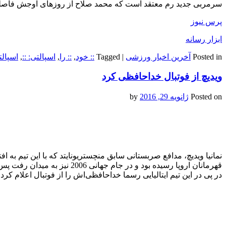
سرمربی جدید رم معتقد است که محمد صلاح از روزهای اوجش فاصله گرف
پرس نیوز
ابزار رسانه
Posted in
آخرین اخبار ورزشی
|
Tagged
:: خود
,
:: را
,
اسپالتی: ::
,
اسپالت
ویدیچ از فو‌تبا‌ل خداحافظی کرد
Posted on
ژانویه 29, 2016
by
نمانیا ویدیچ، مدافع صربستانی سابق منچستریونایتد که با این تیم به ا
قهرمانان اروپا رسیده بود و در جا‌م
در پی در این تیم ایتالیایی رسما خداحافظی‌اش را از فو‌تبا‌ل اعلام کرد.