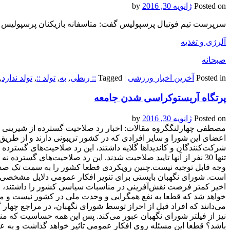
Posted on
ژانویه 30, 2016
by
سرپرست تیم فوتبال پرسپولیس گفت: متاسفانه بازیکنان پرسپولیس کم
آلرژی و تغذیه
صبحانه
Posted in
آخرین اخبار ورزشی
|
Tagged
:: ربطی
,
به
,
تولد ::
,
تولد ندارد
,
پرتگاه آریستوکراسی شدن جامعه
Posted on
ژانویه 30, 2016
by
مصطفی چهارلنگگروه مقالات: اخبار رد صلاحیت گسترده از شیرینی اجرا
اعضای این شورا و سایر افرادی که در کشور‌ تریبونی دارند و از طریق
شرکت‌کنندگان و کاندیداها گلایه داشتند، این رد صلاحیت‌های گسترده د
تنها 30 نفر از آنها تایید صلاحیت شدند. این رد صلاحیت‌های گسترده ن
وجه قابل توجیه نیست.چنین رویکردی قطعا کشور را به سمت تک صدای
است. شورای نگهبان بایستی برای تنویر افکار عمومی دلایل مشخصی 
اخیر کمتر فرصت نقش‌آفرینی در مناسبات سیاسی کشور را داشتند، ار
خواهد شد که قطعا به نفع همگرایی و وحدت ملی در کشور نیست و می‌
می‌دانند که افراد قبل از احراز توسط شورای نگهبان، در مراجع چهار گان
نیز از فیلتر شورای نگهبان عبور می‌کند. پس این همه حساسیت که منج
باشد؟ قطعا این مسئله روی افکار عمومی تاثیر خواهد گذاشت و به