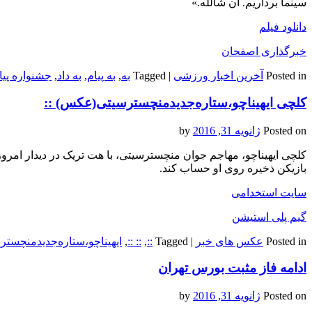
سینما برداریم. ان شالله.»
دانلود فیلم
خبرگذاری اصفحان
Posted in
آخرین اخبار ورزشی
|
Tagged
به
,
به پیام
,
به داد
,
جشنواره پیا
کلچی ایهیناچو،ستاره‌جدیدمنچسترسیتی(عکس) ::
Posted on
ژانویه 31, 2016
by
کلچی ایهیناچو، مهاجم جوان منچسترسیتی، با هت تریک در دیدار امروز م
بازیکن ذخیره روی او حساب کند.
سایت استخدامی
گیم پلی استیشن
Posted in
عکس های خبر
|
Tagged
::
,
:: ::
,
ایهیناچو،ستاره‌جدیدمنچست
ادامه فاز مثبت بورس تهران
Posted on
ژانویه 31, 2016
by