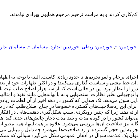
‌کاری کردند و به مراسم ترحیم مرحوم همایون بهزادی نیامدند.
خوردبین: ::
,
خوردبین: ربطی
,
خوردبین: ندارد
,
مسلمان ::
,
مسلمان ندارد
ی برجام و لغو تحریم‌ها تا حدود زیادی کاست. البته با توجه به اظها
 آن خط مشی و سیاست ‌گذاری می‌کنند! و در اکثر اظهارات خود از تعدا
ور از انتظار نبود. این در حالی است که از سه هزار اصلاح طلب ثبت نا
ه با توجیهاتی نظیر نظارت استصوابی و نه با بهانه‌هایی مانند نفوذ و امثاله
ی سوق می‌دهد. تک صدایی که کشور در دهه اخیر از آن لطمات زیادی
برای این ردصلاحیت‌های گسترده خصوصا در جناح اصلاح‌طلب که در س
ائه دهد. زیرا که چنین رویکردی سبب شکل‌گیری ذهنیت‌هایی در افکا
تواند کشور را در کوتاه مدت و بلند مدت دچار چالش‌های جدی کند. ه
ه نیز صلاحیت آن‌‌‌‌‌‌‌‌ها بررسی می‌شود. علاوه بر همه اینها، همه مصو
ر به این حجم گسترده از رد صلاحیت‌ها می‌شود چه دلیل و مبنایی می‌ت
 عنوان یک علامت سوال در اذهان عمومی شکل می‌گیرد سوالی که مم