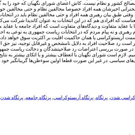
مصالح کشور و نظام نیست. کاش اعضای شورای نگهبان که خود را به گو
سخنرانی اخیرشان همه افراد خصوصا مخالفین نظام و حتی مخالفین خود 
قتی طبق بیان رهبری همه افراد و حتی مخالفین نظام باید در انتخاب
عناست که افرادی هم که در این انتخابات به عنوان کاندیدا شرکت می‌کنن
ا با عقاید متفاوت و دیدگاه‌های متفاوت است که افراد جامعه با عقاید م
م رهبری و نه پیام مردم که در انتخابات ریاست جمهوری به نوعی به ا
ه سمت آریستوکراسی یا همان حاکمیت اقلیت بر اکثریت سوق خواهد داد،
 است رد صلاحیت افراد به دلایل نامشخص و غیرقابل توجیه، نیز حق ا
 در صورت بررسی اعتراضات رد صلاحیتشدگان و دخالت ریاست جمهور
. لازم است شورای نگهبان با انعطاف بیشتر و با اتکای بیشتر به نتایج 
‌های سیاسی. در غیر این صورت قطعا اولین سوء‌ظن‌ها گریبانگیر خود
کراسی شدن
,
پرتگاه
,
پرتگاه آریستوکراسی
,
پرتگاه جامعه
,
پرتگاه شدن
,