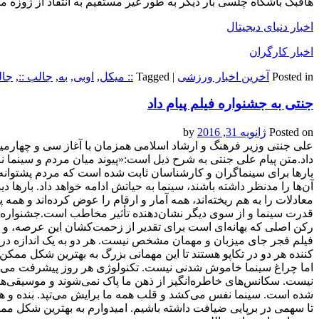
هافبک باشگاه چلسی بار دیگر به طور غیر مستقیم به انتقاد از ژوزه مو
اخبار دنیای دیجیتال
اخبار کارگران
Posted in
آخرین اخبار ورزشی
|
Tagged
:: میکل
,
اوبی
,
به
,
جالب ::
,
جال
جنتی به جشنواره فیلم پیام داد
Posted on
ژانویه 31, 2016
by
علی جنتی وزیر فرهنگ و ارشاد اسلامی همزمان با آغاز سی و چهارمین 
داد.متن پیام علی جنتی به شرح ذیل است:«پیوند میان مردم و سینما 
بارها برای سینماگران و کارشناسان ثابت شده است که مردم پشتوانه 
آن‌ها را مدنظر داشته باشند، سینما به حیاتش ادامه خواهد داد. بارها دی
معادلات را به هم ریخته‌اند، همه آمار و ارقام را عوض کرده‌اند و همه پیش
قدرت سینما و از سوی دیگر نشان‌دهنده تأثیر مخاطب است.جشنواره
رکن اصلی که بهانه‌ای است برای تقدیر از زحمت‌کشان این عرصه، و 
فیلم فجر جای میزبان و مهمان مشخص نیست. هر دو به یک اندازه در ا
‌‌کننده هر دو در تکاپو هستند تا این مهمانی بزرگ به بهترین شکل ممک
اما چراغ سینما خاموش ‌شدنی نیست. تکنولوژی هر روز پیشرفت می‌کن
نیست. سکانس‌های خاطره‌انگیز از ذهن ما پاک نمی‌‌شوند و موسیقی
شده است. سینما نفس می‌کشد و قلب همه ما برایش می‌تپد. بنده و همکا
تا سهمی در برپایی ضیافت داشته باشیم. امیدوارم به بهترین شکل مم