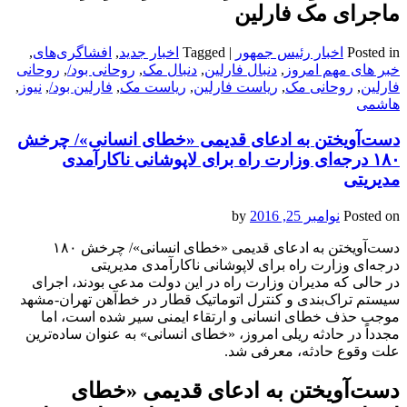
ماجرای مک فارلین
Posted in
اخبار رئیس جمهور
|
Tagged
اخبار جدید
,
افشاگری‌های
,
خبر های مهم امروز
,
دنبال فارلین
,
دنبال مک
,
روحانی بود/
,
روحانی
فارلین
,
روحانی مک
,
ریاست فارلین
,
ریاست مک
,
فارلین بود/
,
نیوز
,
هاشمی
دست‌آویختن به ادعای قدیمی‌‌ «خطای انسانی»‌/ چرخش
۱۸‌۰ درجه‌ای وزارت راه برای لاپوشانی ناکارآمدی
مدیریتی
Posted on
نوامبر 25, 2016
by
دست‌آویختن به ادعای قدیمی‌‌ «خطای انسانی»‌/ چرخش ۱۸‌۰
درجه‌ای وزارت راه برای لاپوشانی ناکارآمدی مدیریتی
در حالی که مدیران وزارت راه در این دولت مدعی بودند، اجرای
سیستم تراک‌بندی و کنترل اتوماتیک قطار در خط‌آهن تهران-مشهد
موجب حذف خطای انسانی و ارتقاء ایمنی سیر شده است، اما
مجدداً در حادثه ریلی امروز، «خطای انسانی» به عنوان ساده‌ترین
علت وقوع حادثه، معرفی شد.
دست‌آویختن به ادعای قدیمی‌‌ «خطای