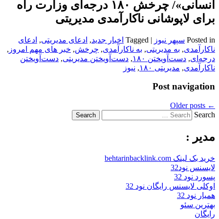
انسانی»‌/ چرخش ۱۸‌۰ درجه‌ای وزارت راه
برای لاپوشانی ناکارآمدی مدیریتی
Posted in
سپهر نیوز
|
Tagged
اخبار جدید
,
ادعای مدیریتی
,
ادعای
ناکارآمدی
,
به مدیریتی
,
به ناکارآمدی
,
چرخش
,
خبر های مهم امروز
,
درجه‌ای
,
دست‌آویختن ۱۸‌۰
,
دست‌آویختن مدیریتی
,
دست‌آویختن
ناکارآمدی
,
مدیریتی ۱۸‌۰
,
نیوز
Post navigation
Older posts
←
Search
مدیر :
خرید بک لینک behtarinbacklink.com
لایسنس نود32
پسورد نود 32
اوکلی لایسنس رایگان نود 32
همیار نود 32
بهترین سئو
رایگان