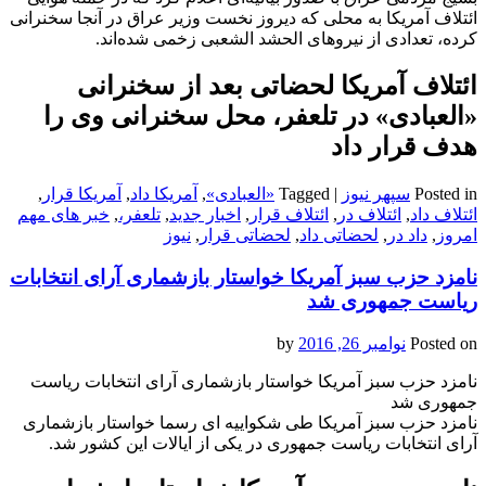
ائتلاف آمریکا به محلی که دیروز نخست وزیر عراق در آنجا سخنرانی
کرده، تعدادی از نیروهای الحشد الشعبی زخمی شده‌اند.
ائتلاف آمریکا لحضاتی بعد از سخنرانی
«العبادی» در تلعفر، محل سخنرانی‌ وی را
هدف قرار داد
Posted in
سپهر نیوز
|
Tagged
«العبادی»
,
آمریکا داد
,
آمریکا قرار
,
ائتلاف داد
,
ائتلاف در
,
ائتلاف قرار
,
اخبار جدید
,
تلعفر،
,
خبر های مهم
امروز
,
داد در
,
لحضاتی داد
,
لحضاتی قرار
,
نیوز
نامزد حزب سبز آمریکا خواستار بازشماری آرای انتخابات
ریاست جمهوری شد
Posted on
نوامبر 26, 2016
by
نامزد حزب سبز آمریکا خواستار بازشماری آرای انتخابات ریاست
جمهوری شد
نامزد حزب سبز آمریکا طی شکواییه ای رسما خواستار بازشماری
آرای انتخابات ریاست جمهوری در یکی از ایالات این کشور شد.