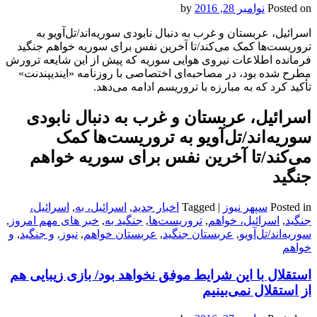
Posted on
نوامبر 28, 2016
by
اسرائیل، عربستان و غرب به دنبال نابودی سوریه‌اند/تل‌آویو به
تروریست‌ها کمک می‌کند/تا آخرین نفس برای سوریه خواهم جنگید
فرمانده اطلاعات نیروی هوایی سوریه که پیش از این شایعه ترورش
مطرح شده بود، در مصاحبه‌ای اختصاصی با روزنامه «ایندیپندنت»
تأکید کرد که به مبارزه با تروریسم ادامه می‌دهد.
اسرائیل، عربستان و غرب به دنبال نابودی
سوریه‌اند/تل‌آویو به تروریست‌ها کمک
می‌کند/تا آخرین نفس برای سوریه خواهم
جنگید
Posted in
سپهر نیوز
|
Tagged
اخبار جدید
,
اسرائیل، به
,
اسرائیل،
جنگید
,
اسرائیل، خواهم
,
تروریست‌ها
,
جنگید به
,
خبر های مهم امروز
,
سوریه‌اند/تل‌آویو
,
عربستان جنگید
,
عربستان خواهم
,
نیوز
,
و جنگید
,
و
خواهم
استقلال با این شرایط موفق نخواهد بود/ بازی زیبایی هم
از استقلال نمی‌بینیم