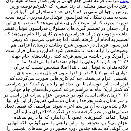
لینک
مراسم قرعه کشی جام جهانی برایش صادر نشده، بقیه برای
رفتن به این سفر مشکلی ندارند! سفری که علیرغم توصیه وزیر
ورزش و جوانان مبنی بر کم کردن تعداد مسافران آن، گویا قرار
است به همان شکلی که فدراسیون فوتبال برنامه‌ریزی کرده است،
صورت پذیرد، که این موضع گیری نشان می‌دهد که توصیه های این
و آن، چندان در تصمیم گیری های مسئولان فدراسیون فوتبال نقشی
نداشته و دوستان در آن فدراسیون همان کاری را انجام می‌دهند که
تصمیم به انجام آن گرفته باشند. اما چه خوب می‌شود که رئیس
فدراسیون فوتبال در خصوص شرح وظایف دوستان اعزامی هم
توضیحاتی را ارائه دهند، تا مشخص شود که این دوستان قرار است
در آمریکا و در حاشیه مراسم قرعه کشی رقابت‌های جام جهانی
۲۰۲۶ چه کار یا کارهایی را انجام دهند،که آنها می‌دانند! اما
علاقه‌مندان به فوتبال نمی‌دانند! اصلا مشخص نیست که در آن
ادواری که تنها ۳ یا ۴ نفر از فدراسیون فوتبال به مراسم های
اینچنینی اعزام می‌شدند، چه کم کاری‌هایی صورت می‌گرفت که
قرار است این دوستان با این تعداد آنها را جبران کنند؟ در شرایطی
که کمتر از یک ماه به مراسم قرعه کشی رقابت‌های جام جهانی
۲۰۲۶ زمان باقی است، گویا در خصوص اعزام نفرات قرار است در
بر سر همان پاشنه بچرخد! و همان دوستانی که پیش از این نام آنها
اعلام شده بود، به آن مراسم اعزام شوند. مراسمی که قطعاً، تعداد
صندلی‌های در نظر گرفته شده در کنگره FIFA برای نمایندگان
فوتبال تمامی کشورهای عضو، با آن اندازه که ما داریم نماینده
اعزام می‌کنیم، نخواهد بود. و این را هم, ما نمی گوئیم، بلکه آنهایی
می گویند، که سابقه چندین دوره حضور در مراسم‌های اینچنینی را