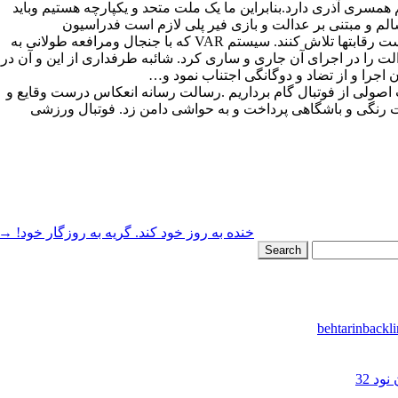
مسری آذری دارد.بنابراین ما یک ملت متحد و یکپارچه هستیم و‌باید
سالم و مبتنی بر عدالت و بازی فیر پلی لازم است فدراسیون
فوتبال،سازمان لیگ،کمیته داوران و دیگر ارکان آن برای برگزاری درست رقابتها تلاش کنند. سیستم VAR که با جنجال و‌مرافعه طولانی به
ت را در اجرای آن جاری و ساری کرد. شائبه طرفداری از این و آن در
ت اصولی از فوتبال گام برداریم .رسالت رسانه انعکاس درست وقایع و
لات رنگی و باشگاهی پرداخت و به حواشی دامن زد. فوتبال ورزشی
خنده به روز خود کند. گریه به روزگار خود!
→
د 32