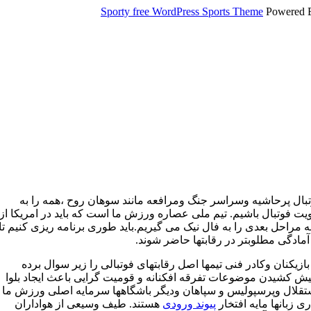
Sporty free WordPress Sports Theme
Powered 
وتبال پرحاشیه و‌سراسر جنگ و‌مرافعه مانند سوهان روح ،همه را به
ویت فوتبال باشیم. تیم ملی عصاره ورزش ما است که باید در امریکا از
به مراحل بعدی را به فال نیک می گیریم.باید طوری برنامه ریزی کنیم تا
آمادگی مطلوبتر در رقابتها حاضر شوند.
یکنان و‌کادر فنی تیمها اصل رقابتهای فوتبالی را زیر سوال برده
یش کشیدن موضوعات تفرقه افکنانه و قومیت گرایی باعث ایجاد بلوا
ستقلال و‌پرسپولیس و سپاهان و‌دیگر باشگاهها سرمایه اصلی ورزش ما
ی زبانها مایه افتخار
پیوند ورودی
هستند. طیف وسیعی از هواداران