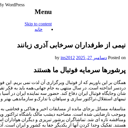
By WordPress
Menu
آخرین اخبار ورزشی
Skip to content
خبر
خانه
نیمی از طرفداران سرخابی آذری زبانند
Posted on
دسامبر 27, 2025
by
ins2012
پرشورها سرمایه فوتبال ما هستند
همگان بر این باوریم که از فوتبال و‌برگزاری آن لذت نمی بریم. این ف
دردسر انداخته است. در سال منتهی به جام جهانی،همه باید به فکر تق
شان و‌جایگاه فوتبال ایران دفاع کند. حضور سه نماینده ایران در آسیا 
تیمهای استقلال،تراکتور سازی و سپاهان با تدارک‌و سازماندهی بهتر و 
متاسفانه مسائل برجای مانده از مسابقات اخیر و هتاکی و فحاشی به باز
و‌موجب نارضایتی شده است. مصاحبه دیشب مالک باشگاه تراکتور و‌پ
و‌مناقشه تازه ای شد. تماشاگران پرشور تبریزی و دیگران هواداران ا
هستند. تفکیک و‌جدا کردن آنها از یکدیگر جفا به کشور و ایران است. آذر