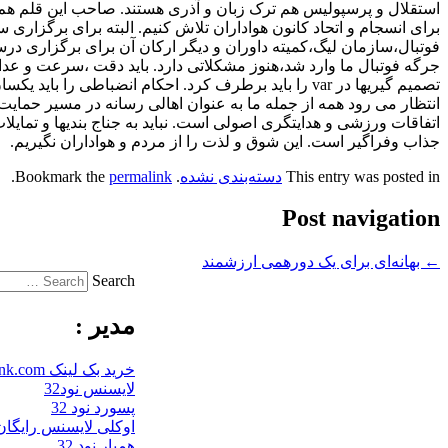
استقلال و پرسپولیس هم ترک زبان و آذری هستند. صاحب این قلم هم ه
برای انسجام و اتحاد کانون هواداران تلاش کنیم. البته برای برگزاری 
جرگه فوتبال ما وارد شد،هنوز مشکلاتی دارد. باید دقت ،سرعت و عدال
تصمیم گیریها در var را باید برطرف کرد. احکام انضباطی را باید یکسان اجرا و از تضاد و دوگانگی اجتناب نمود و…
انتظار می رود همه از جمله ما به عنوان اهالی رسانه در مسیر حمای
اتفاقات ورزشی و هدایتگری اصولی است. نباید به جناج بندیها و تمای
جذاب و‌فراگیر است. این شوق و لذت را از مردم و هواداران نگیریم.
This entry was posted in
دسته‌بندی نشده
. Bookmark the
permalink
.
Post navigation
←
بهانه‌ای برای یک دورهمی ارزشمند
Search
مدیر :
خرید بک لینک behtarinbacklink.com
لایسنس نود32
پسورد نود 32
اوکلی لایسنس رایگان نو
همیار نود 32