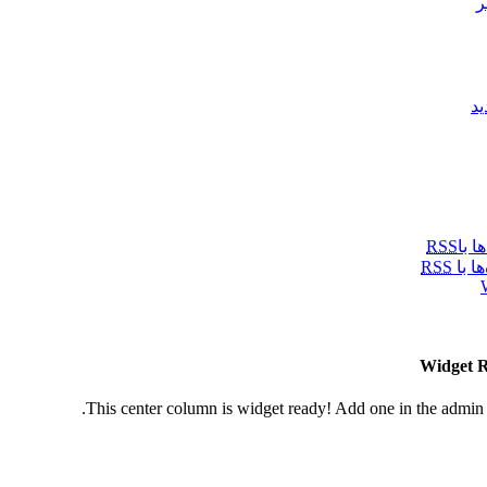
ر
د
ا با
RSS
ها با
RSS
Widget 
This center column is widget ready! Add one in the admin 