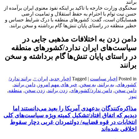
برانند
سخنگوی وزارت خارجه با تاکید بر اینکه نفوذ معنوی ایران برآمده از
حسن نیت توام با احترام به حفظ استقلال و تمامیت ارضی
همسایگان است، گفت: کشورهای منطقه با درک شرایط حساس و
خطیر منطقه در راستای پایان تنش‌ها گام برداشته و سخن برانند.
دامن زدن به اختلافات مذهبی جایی در
سیاست‌های ایران ندارد/کشورهای منطقه
در راستای پایان تنش‌ها گام برداشته و سخن
برانند
Posted in
اخبار سیاست
|
Tagged
اخبار جدید
,
ایران ::
,
برانند ندارد/
کشورهای
,
به برانند
,
به سخن
,
خبر های مهم امروز
,
دامن برانند
,
دامن سخن
,
دامن ندارد/کشورهای
,
زدن برانند
,
زدن سخن
,
منطقه
,
نیوز
مذاکره‌کنندگان بدعهدی آمریکا را بعید می‌دانستند اما
دیدیم که اتفاق افتاد/تشکیل کمیته ویژه سیاست‌های کلی
انتخابات در قوه قضاییه/ دولتمردان غربی دچار سقوط
اخلاقی شده‌اند