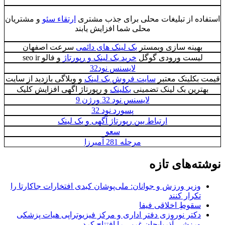
استفاده از تبلیغات محلی برای جذب مشتری
ارتقاء سئو
و مشتریان
محلی شما افزایش یابند
بهینه سازی وبمستر
بک لینک های دائمی
سرعت اصفهان
لیست ورودی گوگل
خرید بک لینک و رپورتاژ
و فالو seo ir
لایسنس نود32
قیمت بکلینک معتبر
سایت فروش بک لینک
و وبلاگی بازدید از سایت
بهترین بک لینک تضمینی
بکلینک
و رپورتاژ اگهی افزایش کلیک
لایسنس نود 32 ورژن 9
پسورد نود 32
ارتباط بین رپورتاژ آگهی و بک لینک
سعو
مرحله 281 آمیرزا
نوشته‌های تازه
وزیر ورزش و جوانان: ملی‌پوشان کبدی افتخارات جاکارتا را
تکرار کنند
سقوطِ اخلاقی فیفا
دکتر نوروزی دفتر اداری و مرکز فیزیوتراپی هیات پزشکی
ورزشی آذربایجان غربی را افتتاح کرد