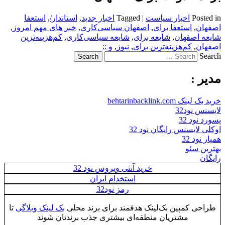
Posted in
اخبار سیاست
|
Tagged
اخبار جدید
,
استاندار/
,
استعفا
اصفهان
,
استعفا برای
,
اصفهان سیاسی‌کاری
,
خبر های مهم امروز
,
شایعه اصفهان
,
شایعه برای
,
شایعه سیاسی‌کاری
,
کم‌هزینه‌ترین
اصفهان
,
کم‌هزینه‌ترین برای
,
نیوز
,
و ::
Search
مدیر :
خرید بک لینک behtarinbacklink.com
لایسنس نود32
پسورد نود 32
اوکلی لایسنس رایگان نود 32
همیار نود 32
بهترین سئو
رایگان
خرید آنتی ویروس نود 32
استخدام ایران
رمز نود32
طراحی کمپین بک‌لینک هدفمند برای برند محلی
بک لینک وبلاگی
تا
مشتریان منطقه‌ای بیشتری جذب برندتان شوند