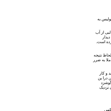
ولیس به
بی از آب
دیدار
کرده است.
حاظ نتیجه
ملا به ضرر
 و کار
 درا ین
گوشزد
 نزدیک
کمی