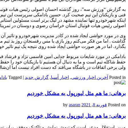
به گزارش “ورزش سه”، روز گذشته احسان اصولی رئیس هیات فوتبال 
فنی و بازیکنان این تیم صحبت کرد. حسین بادامکی سرپرست این تیم در
اینکه شهرخودرو تنها نماینده مشهد در لیگ برتر است مسئولین استانی 
اصولی رئیس هیات فوتبال استان خراسان رضوی و دوستان در تمرینات 
وی در مورد حواشی ایجاد شده در کادر مدیریت شهرخودرو و تاثیر آن روی
گذاشت . اما من فکر می‌کنم روز بازی با مس رفسنجان روز بد تیم ما 
بگذارد. اما در هر صورت حواشی ایجاد شده روی نتیجه یک تیم تاثیر خو
بادامکی در مورد شایعات مربوط جدایی امین ‌قاسمی نژاد و فرشاد فر
حفظ شاکله تیم است و ما به دنبال آن هستیم تا بازیکنان خود را حفظ ک
ولی برخی اتفاقات در باشگاه می‌افتد که دست افراد نیست اما ان‌شاالله
Posted in
آخرین اخبار ورزشی
,
اخبار آسیا
,
گزارش جدید
|
Tagged
بادا
برهانی: ما هم مثل لیورپول به مشکل خوردیم
Posted on
فوریه 8, 2021
by
asaran
برهانی: ما هم مثل لیورپول به مشکل خوردیم
مربی استقلال مدعی است که تیمش نمایش و تاکتیک موفقی برابر نس