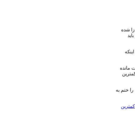
زا شده
اید
ختی داشته اند و اینکه
ینات مانده
افت کرده وکمترین
را ختم به
کمترین