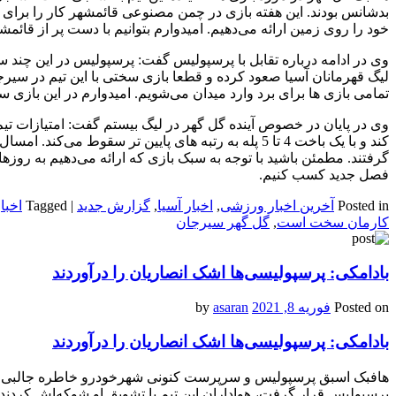
بدشانس بودند. این هفته بازی در چمن مصنوعی قائمشهر کار را برای ه
خود را روی زمین ارائه می‌دهیم. امیدوارم بتوانیم با دست پر از قائمش
وی در ادامه درباره تقابل با پرسپولیس گفت: پرسپولیس در این چند سا
لیگ قهرمانان آسیا صعود کرده و قطعا بازی سختی با این تیم در سیر
تمامی بازی ها برای برد وارد میدان می‌شویم. امیدوارم در این بازی
کند و با یک باخت 4 تا 5 پله به رتبه های پایین تر سقو
گرفتند. مطمئن باشید با توجه به سبک بازی که ارائه می‌دهیم به روزه
فصل جدید کسب کنیم.
Posted in
آخرین اخبار ورزشی
,
اخبار آسیا
,
گزارش جدید
|
Tagged
اخبا
کارمان سخت است
,
گل گهر سیرجان
بادامکی: پرسپولیسی‌ها اشک انصاریان را درآوردند
Posted on
فوریه 8, 2021
by
asaran
بادامکی: پرسپولیسی‌ها اشک انصاریان را درآوردند
هافبک اسبق پرسپولیس و سرپرست کنونی شهرخودرو خاطره جالبی از ع
پرسپولیس قرار گرفت، هواداران این تیم با تشویق او شوکه‌اش کردند ت