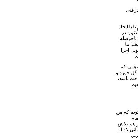
درفنی
 با ایجاد
نیم، در
 باحوصله
شد ما
بی اجرا
.
‌هایی که
 گل خورد و
رفت باشد،
دیم.
گویم که من
مام
ر هم تلاش
انی که از
یم.