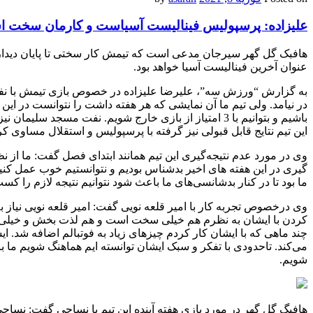
علیزاده: پرسپولیس فینالیست آسیاست و کارمان سخت 
هافبک گل گهر سیرجان مدعی است که تیمش کار سختی تا پایان دیداره
عنوان آخرین فینالیست آسیا خواهد بود.
به گزارش “ورزش سه”، علیرضا علیزاده در خصوص بازی تیمش با نفت م
در نیامد. ولی تیم ما آن نمایشی که هر هفته داشت را نتوانست در این باز
باشیم و بتوانیم با 3 امتیاز از بازی خارج شویم. نفت مس
این تیم نتایج قابل قبولی نیز گرفته با پرسپولیس و استقلال مساوی 
وی در مورد عدم نتیجه‌گیری این تیم همانند ابتدای فصل گفت: ما از 
گیری در این هفته های اخیر بدشناس بودیم و نتوانستیم خوب عمل کنیم ت
ما بود تا در کنار بدشانسی‌های ما باعث شود نتوانیم نتیجه لازم را کس
وی درخصوص تجربه کار با امیر قلعه نویی گفت: امیر قلعه نویی نیاز ب
کردن با ایشان به نظرم هم خیلی سخت است و هم لذت بخش و خیلی چیزها م
چند ماهی که با ایشان کار کردم چیزهای زیاد به فوتبالم اضافه شد. ا
می‌کند. تاحدودی با تفکر و سبک ایشان توانسته ایم هماهنگ شویم ما با 
شویم.
هافبگ گل گهر در مورد بازی هفته آینده این تیم با نساجی گفت: نساج