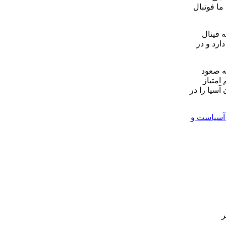
ما فوتبال
 فینال
ارد و در
ر در لیگ بیستم گفت: امتیازات تیم ها خیلی نزدیک بهم است و با یک برد یک تیم می‌تواند در جدول 2 یا 3 پله صعود
 امتیاز
آسیا را در
 آسیاست و
ر