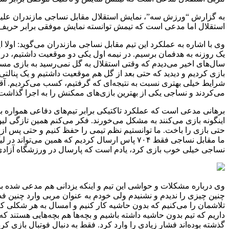
به گزارش “ورزش سه”، نمایش استقلال مقابل نساجی مازندران علیرغم
استقلال اما مدعی است که تیمش توانسته نمایش موفقی برابر حریف ب
وی با اشاره به عملکرد این تیم مقابل نساجی مازندران می‌گوید: اولا این
یک روزنه به هدفمان برسیم. در نیمه اول یکی دو موقعیت داشتیم، در 
سال‌های اخیر می‌‌دیدم که وقتی استقلال به گل نمی‌رسید به بازی مس
بازی کردیم و دیدید که حتی بعد از گل هم موقعیت داشتیم و یک پنال
شرایط خیلی بهتری نسبت به نتیجه‌ای که گرفتیم، کسب می‌کردیم. آقا
می‌کردند و نساجی یکی از بهترین بازی‌های ممکنش را به اجرا گذاشت
برهانی مدعی است که عملکرد تاکتیکی برابر تیم‌های دفاعی همواره با م
اینگونه بازی می‌کنند به مشکل می‌خورند. فکر می‌کنم همین تازگی ل
حتی بازی را باخت. ما توانستیم نظم تیمی را حفظ کنیم و حتی پس از 
ما مقابل نساجی فقط ۷۰۴ پاس ارسال کردیم که همین م
نساجی خیلی خوب بازی کرد، یادم است که پارسال در ورزشگاه آزادی
وی درباره مشکلات و حواشی این تیم و اینکه یزدانی هم مدعی شده بود
چنین چیزی را ندیدم و نشنیدم ولی خودم به عنوان مربی وارد چنین فض
تلاشمان را می‌کنیم که بدون حاشیه کار کنیم و امسال به هر شکلی که 
داریم که تیم بدون حاشیه داشته باشیم و بچه‌ها هم بچه‌هایی هستند که 
گذشته بوده‌اند فشار زیادی را وارد کرد. فقط به دنبال فوتبال بازی ک