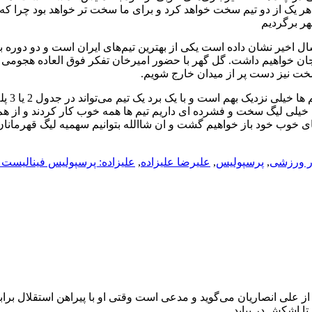
ر یک از دو تیم سخت خواهد کرد و برای ما سخت تر خواهد بود چرا که 
هر برگردیم
ل اخیر نشان داده است یکی از بهترین تیم‌های ایران است و دو دوره به
جان خواهیم داشت. گل گهر با حضور امیرخان تفکر فوق العاده هجومی د
 سخت نیز دست پر از میدان خارج شویم.
وی در پایان در خصوص آینده گل گه
ط می‌کند. امسال خیلی لیگ سخت و فشرده ای داریم تیم ها همه خوب کار کردند و از هم
ای خوب خود باز خواهیم گشت و ان شاالله بتوانیم سهمیه لیگ قهرمانان 
ر ورزشی
,
پرسپولیس
,
علیرضا علیزاده
,
علیزاده: پرسپولیس فینالیست
لی انصاریان می‌گوید و مدعی است وقتی او با پیراهن استقلال براب
ا اشکش در بیاید.