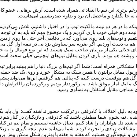
 برتری این تیم با انتقاداتی همراه شده است. آرش برهانی، عضو کا
ه جا بگذارد و ماحصل آن برد و تداوم صدرنشینی آبی‌هاست.
که ما در هر دو نیمه مالکیت توپ را در اختیار داشتیم، تلاش می‌کردیم تا
نیمه دوم خیلی خوب بازی کردیم و یک موضوع مهم که باید به آن توجه ک
تقیم و توپ‌های بلند روی می‌آورد که در دقایقی آخر حتی ما روی زمین
تی هم به دست آوردیم. اگر ضربه سر سیاوش یزدانی در نیمه اول گل می‌
ی جلالی یکی از مربیان صاحب سبک هستند که این نوع فوتبال را به خو
 و پشت هم بودند. بازی کردن مقابل تیم‌های اینچنینی خیلی سخت است
شکلاتی همراه است: شما اگر تیم‌های بزرگ دنیا را هم ببینید برابر تیم
یورپول مقابل برایتون با همین سبک به مشکل خورد و روی یک ضد حمله
گل هم موقعیت درست کنیم که پنالتی هم گرفتیم. این‌ها می‌تواند پیش
ی‌تواند در لیگ ما یک آمار موفق باشد. ما رکورددار بودیم و رکوردمان را افزایش دا
 نساجی مقایل استقلال به تساوی رسید.
 به دلیل اختلاف با کادرفنی در ترکیب حضور نداشته گفت: اول باید ب
ایی نمی‌شوم. شما مطمئن باشید که کادرفنی و بازیکنان در کنار هم ت
شده دل هواداران را شاد کنیم. دنبال حاشیه نیستیم و تمام تیم در کنا
مشکلات زیادی را تجربه کردند. شما می‌دانید عدم نتیجه گیری به بازیکن
ردن و نتیجه‌گیری هستیم که هفته به هفته با بهترین شکل ممکن پیش برو