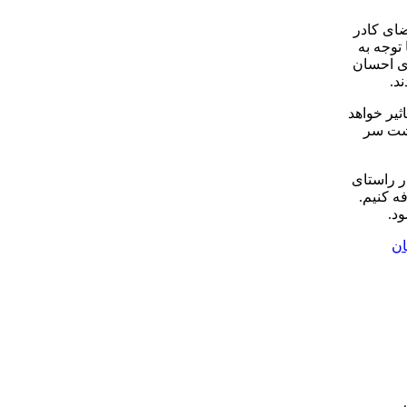
ای کادر
توجه به
ای احسان
د.
ثیر خواهد
پشت سر
ر راستای
ه کنیم.
ود.
ان
.