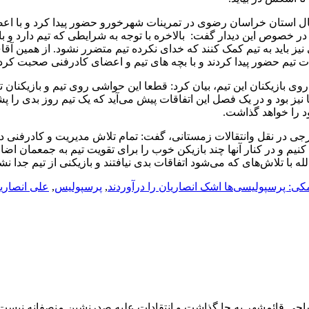
استان خراسان رضوی در تمرینات شهرخورو حضور پیدا کرد و با اعض
 خصوص این دیدار گفت: بالاخره با توجه به شرایطی که تیم دارد و با 
نیز باید به تیم کمک کنند که خدای نکرده تیم متضرر نشود. از همین آق
تیم حضور پیدا کردند و با بچه های تیم و اعضای کادرفنی صحبت کردن
 بازیکنان این تیم، بیان کرد: قطعا این حواشی روی تیم و بازیکنان تا
نیز بود و در یک فصل این اتفاقات پیش می‌آید که یک تیم روز بدی را 
د را خواهد گذاشت.
جی در نقل وانتقالات زمستانی، گفت: تمام تلاش مدیریت و کادرفنی د
نیم و در کنار آنها چند بازیکن خوب را برای تقویت تیم به جمعمان اضاف
 با تلاش‌های که می‌شود اتفاقات بدی نیافتند و بازیکنی از تیم جدا نش
مکی: پرسپولیسی‌ها اشک انصاریان را درآوردند
,
پرسپولیس
,
علی انصاری
اجی قائمشهر به جا گذاشت و انتقادات علیه صدرنشین منصفانه نیست